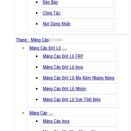
Đèn Báo
Công Tắc
Nút Dừng Khẩn
Thang - Máng Cáp
(275)
Máng Cáp Đột Lỗ
Máng Cáp Đột Lỗ FRP
Máng Cáp Đột Lỗ Inox
Máng Cáp Đột Lỗ Mạ Kẽm Nhúng Nóng
Máng Cáp Đột Lỗ Nhôm
Máng Cáp Đột Lỗ Sơn Tĩnh Điện
Máng Cáp
Máng Cáp Inox