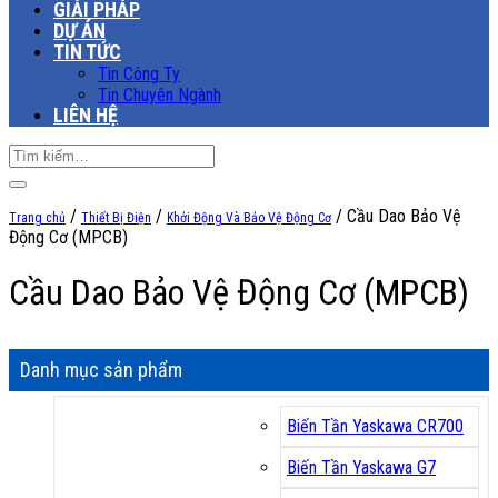
GIẢI PHÁP
DỰ ÁN
TIN TỨC
Tin Công Ty
Tin Chuyên Ngành
LIÊN HỆ
Tìm
kiếm:
/
/
/
Cầu Dao Bảo Vệ
Trang chủ
Thiết Bị Điện
Khởi Động Và Bảo Vệ Động Cơ
Động Cơ (MPCB)
Cầu Dao Bảo Vệ Động Cơ (MPCB)
Danh mục sản phẩm
Biến Tần Yaskawa CR700
Biến Tần Yaskawa G7