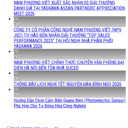
NAM PHƯƠNG VIỆT XUẤT SẮC NHẬN 03 GIẢI THƯỞNG
DANH GIÁ TẠI YASKAWA ASEAN PARTNERS’ APPRECIATION
MEET 2026
04
Th4
CÔNG TY CỔ PHẦN CÔNG NGHỆ NAM PHƯƠNG VIỆT (NPV
JSC) TỰ HÀO ĐÓN NHẬN GIẢI THƯỞNG “TOP SALES
PERFORMANCE 2025” TẠI HỘI NGHỊ NHÀ PHÂN PHỐI
YASKAWA 2026
29
Th3
NAM PHƯƠNG VIỆT CHÍNH THỨC CHUYỂN VĂN PHÒNG ĐẠI
DIỆN HÀ NỘI ĐẾN TÒA NHÀ SUCED
30
Th1
THÔNG BÁO LỊCH NGHỈ TẾT NGUYÊN ĐÁN BÍNH NGỌ 2026
29
Th1
Hướng Dẫn Chọn Cảm Biến Quang Điện (Photoelectric Sensor)
Phù Hợp Cho Tự Động Hóa Công Nghiệp