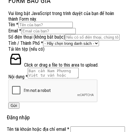
FORM BÁO GIÁ
Vui lòng bật JavaScript trong trình duyệt của bạn để hoàn
thành Form này.
Tên
*
Email
*
điện
Số điện thoại (không bắt buộc)
Tên
Tỉnh / Thành Phố
*
(nếu
Tải lên tệp (nếu có)
Click or drag a file to this area to upload.
Nội dung
*
Gửi
Đăng nhập
Tên tài khoản hoặc địa chỉ email
*