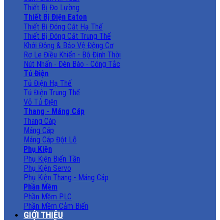
Thiết Bị Đo Lường
Thiết Bị Điện Eaton
Thiết Bị Đóng Cắt Hạ Thế
Thiết Bị Đóng Cắt Trung Thế
Khởi Động & Bảo Vệ Động Cơ
Rơ Le Điều Khiển - Bộ Định Thời
Nút Nhấn - Đèn Báo - Công Tắc
Tủ Điện
Tủ Điện Hạ Thế
Tủ Điện Trung Thế
Vỏ Tủ Điện
Thang - Máng Cáp
Thang Cáp
Máng Cáp
Máng Cáp Đột Lỗ
Phụ Kiện
Phụ Kiện Biến Tần
Phụ Kiện Servo
Phụ Kiện Thang - Máng Cáp
Phần Mềm
Phần Mềm PLC
Phần Mềm Cảm Biến
GIỚI THIỆU