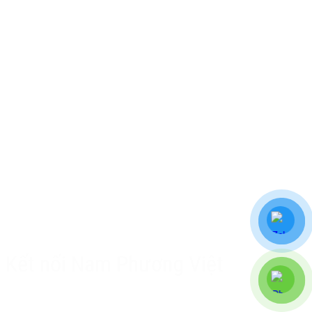
Biến tần
Hệ thống Servo
PLC - HMI
Hộp số giảm tốc
Cảm biến
Tủ điện
Thang - Máng cáp
Thiết bị điện
Chính sách Nam Phương Việt
Chính sách bảo hành & hậu mãi
Chính sách bảo mật
Phương thức giao hàng & phí vận chuyển
Kết nối Nam Phương Việt