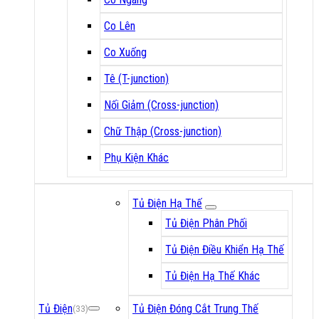
Co Lên
Co Xuống
Tê (T-junction)
Nối Giảm (Cross-junction)
Chữ Thập (Cross-junction)
Phụ Kiện Khác
Tủ Điện Hạ Thế
Tủ Điện Phân Phối
Tủ Điện Điều Khiển Hạ Thế
Tủ Điện Hạ Thế Khác
Tủ Điện
Tủ Điện Đóng Cắt Trung Thế
(33)