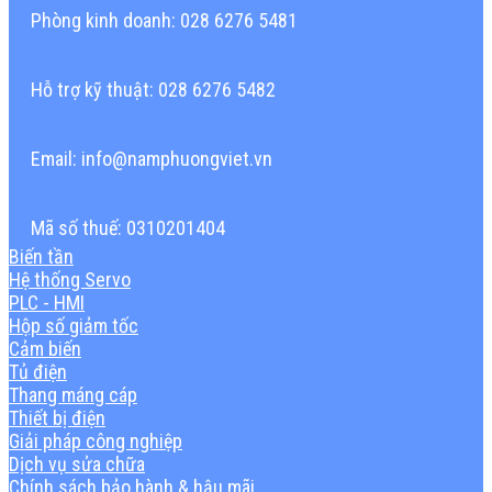
Phòng kinh doanh: 028 6276 5481
Hỗ trợ kỹ thuật: 028 6276 5482
Email: info@namphuongviet.vn
Mã số thuế: 0310201404
Biến tần
Hệ thống Servo
PLC - HMI
Hộp số giảm tốc
Cảm biến
Tủ điện
Thang máng cáp
Thiết bị điện
Giải pháp công nghiệp
Dịch vụ sửa chữa
Chính sách bảo hành & hậu mãi