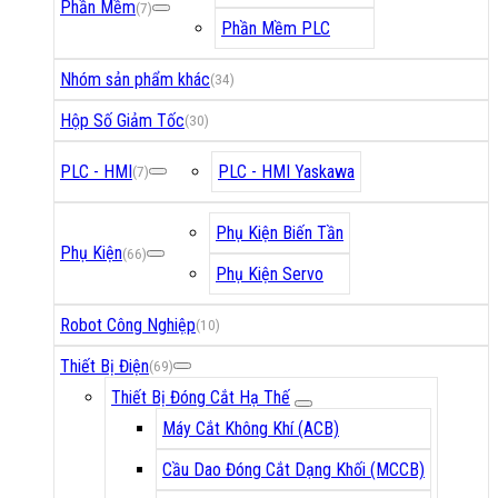
Phần Mềm
(7)
Phần Mềm PLC
Nhóm sản phẩm khác
(34)
Hộp Số Giảm Tốc
(30)
PLC - HMI
PLC - HMI Yaskawa
(7)
Phụ Kiện Biến Tần
Phụ Kiện
(66)
Phụ Kiện Servo
Robot Công Nghiệp
(10)
Thiết Bị Điện
(69)
Thiết Bị Đóng Cắt Hạ Thế
Máy Cắt Không Khí (ACB)
Cầu Dao Đóng Cắt Dạng Khối (MCCB)