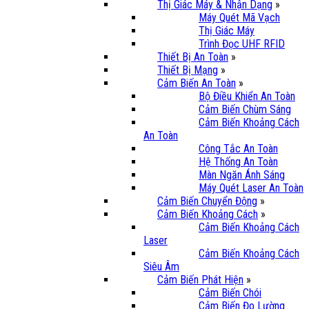
Thị Giác Máy & Nhận Dạng
»
Máy Quét Mã Vạch
Thị Giác Máy
Trình Đọc UHF RFID
Thiết Bị An Toàn
»
Thiết Bị Mạng
»
Cảm Biến An Toàn
»
Bộ Điều Khiển An Toàn
Cảm Biến Chùm Sáng
Cảm Biến Khoảng Cách
An Toàn
Công Tắc An Toàn
Hệ Thống An Toàn
Màn Ngăn Ánh Sáng
Máy Quét Laser An Toàn
Cảm Biến Chuyển Động
»
Cảm Biến Khoảng Cách
»
Cảm Biến Khoảng Cách
Laser
Cảm Biến Khoảng Cách
Siêu Âm
Cảm Biến Phát Hiện
»
Cảm Biến Chói
Cảm Biến Đo Lường