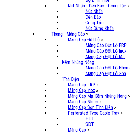
Bộ Định Thời
Nút Nhấn - Đèn Báo - Công Tắc
»
Nút Nhấn
Đèn Báo
Công Tắc
Nút Dừng Khẩn
Thang - Máng Cáp
»
Máng Cáp Đột Lỗ
»
Máng Cáp Đột Lỗ FRP
Máng Cáp Đột Lỗ Inox
Máng Cáp Đột Lỗ Mạ
Kẽm Nhúng Nóng
Máng Cáp Đột Lỗ Nhôm
Máng Cáp Đột Lỗ Sơn
Tĩnh Điện
Máng Cáp FRP
»
Máng Cáp Inox
»
Máng Cáp Mạ Kẽm Nhúng Nóng
»
Máng Cáp Nhôm
»
Máng Cáp Sơn Tĩnh Điện
»
Perforated Type Cable Tray
»
HDT
SDT
Máng Cáp
»