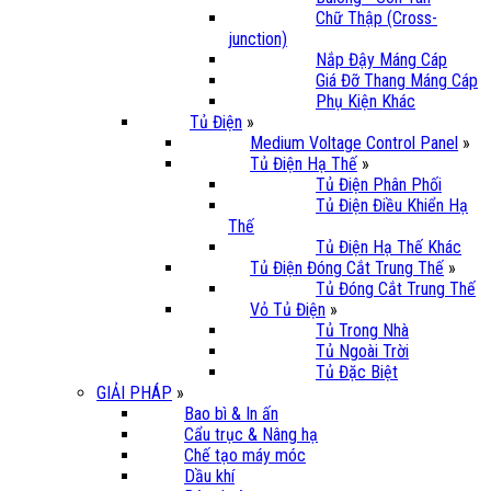
Chữ Thập (Cross-
junction)
Nắp Đậy Máng Cáp
Giá Đỡ Thang Máng Cáp
Phụ Kiện Khác
Tủ Điện
»
Medium Voltage Control Panel
»
Tủ Điện Hạ Thế
»
Tủ Điện Phân Phối
Tủ Điện Điều Khiển Hạ
Thế
Tủ Điện Hạ Thế Khác
Tủ Điện Đóng Cắt Trung Thế
»
Tủ Đóng Cắt Trung Thế
Vỏ Tủ Điện
»
Tủ Trong Nhà
Tủ Ngoài Trời
Tủ Đặc Biệt
GIẢI PHÁP
»
Bao bì & In ấn
Cẩu trục & Nâng hạ
Chế tạo máy móc
Dầu khí