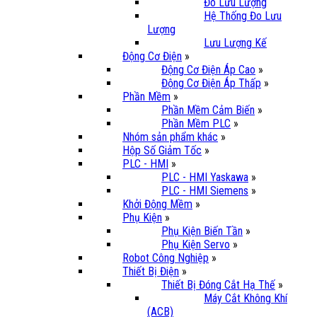
Đo Lưu Lượng
Hệ Thống Đo Lưu
Lượng
Lưu Lượng Kế
Động Cơ Điện
»
Động Cơ Điện Áp Cao
»
Động Cơ Điện Áp Thấp
»
Phần Mềm
»
Phần Mềm Cảm Biến
»
Phần Mềm PLC
»
Nhóm sản phẩm khác
»
Hộp Số Giảm Tốc
»
PLC - HMI
»
PLC - HMI Yaskawa
»
PLC - HMI Siemens
»
Khởi Động Mềm
»
Phụ Kiện
»
Phụ Kiện Biến Tần
»
Phụ Kiện Servo
»
Robot Công Nghiệp
»
Thiết Bị Điện
»
Thiết Bị Đóng Cắt Hạ Thế
»
Máy Cắt Không Khí
(ACB)