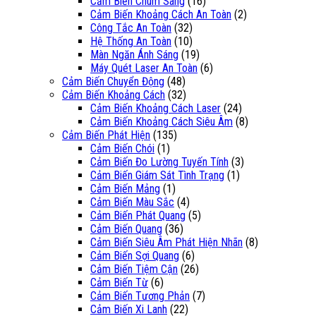
Cảm Biến Chùm Sáng
(16)
Cảm Biến Khoảng Cách An Toàn
(2)
Công Tắc An Toàn
(32)
Hệ Thống An Toàn
(10)
Màn Ngăn Ánh Sáng
(19)
Máy Quét Laser An Toàn
(6)
Cảm Biến Chuyển Động
(48)
Cảm Biến Khoảng Cách
(32)
Cảm Biến Khoảng Cách Laser
(24)
Cảm Biến Khoảng Cách Siêu Âm
(8)
Cảm Biến Phát Hiện
(135)
Cảm Biến Chói
(1)
Cảm Biến Đo Lường Tuyến Tính
(3)
Cảm Biến Giám Sát Tình Trạng
(1)
Cảm Biến Mảng
(1)
Cảm Biến Màu Sắc
(4)
Cảm Biến Phát Quang
(5)
Cảm Biến Quang
(36)
Cảm Biến Siêu Âm Phát Hiện Nhãn
(8)
Cảm Biến Sợi Quang
(6)
Cảm Biến Tiệm Cận
(26)
Cảm Biến Từ
(6)
Cảm Biến Tương Phản
(7)
Cảm Biến Xi Lanh
(22)