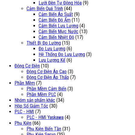
Lưới Đèn Tự Động Hóa
(9)
Cảm Biến Quá Trình
(44)
Cảm Biến Áp Suất
(9)
Cảm Biến Độ Ẩm
(11)
Cảm Biến Lưu Lượng
(4)
Cảm Biến Mực Nước
(13)
Cảm Biến Nhiệt Độ
(17)
Thiết Bị Đo Lường
(15)
Đo Lưu Lượng
(6)
Hệ Thống Đo Lưu Lượng
(3)
Lưu Lượng Kế
(6)
Động Cơ Điện
(10)
Động Cơ Điện Áp Cao
(3)
Động Cơ Điện Áp Thấp
(7)
Phần Mềm
(7)
Phần Mềm Cảm Biến
(3)
Phần Mềm PLC
(4)
Nhóm sản phẩm khác
(34)
Hộp Số Giảm Tốc
(30)
PLC - HMI
(7)
PLC - HMI Yaskawa
(4)
Phụ Kiện
(66)
Phụ Kiện Biến Tần
(31)
Phụ Kiện Servo
(35)