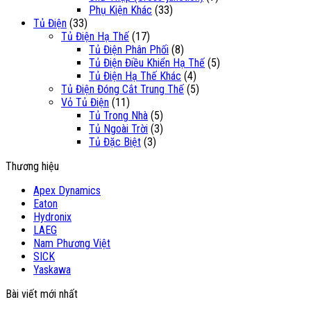
Phụ Kiện Khác
(33)
Tủ Điện
(33)
Tủ Điện Hạ Thế
(17)
Tủ Điện Phân Phối
(8)
Tủ Điện Điều Khiển Hạ Thế
(5)
Tủ Điện Hạ Thế Khác
(4)
Tủ Điện Đóng Cắt Trung Thế
(5)
Vỏ Tủ Điện
(11)
Tủ Trong Nhà
(5)
Tủ Ngoài Trời
(3)
Tủ Đặc Biệt
(3)
Thương hiệu
Apex Dynamics
Eaton
Hydronix
LAEG
Nam Phương Việt
SICK
Yaskawa
Bài viết mới nhất