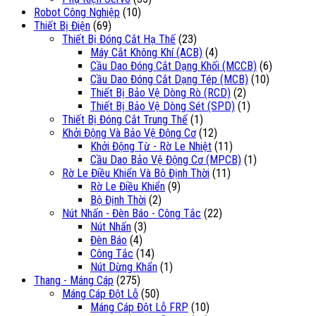
Robot Công Nghiệp
(10)
Thiết Bị Điện
(69)
Thiết Bị Đóng Cắt Hạ Thế
(23)
Máy Cắt Không Khí (ACB)
(4)
Cầu Dao Đóng Cắt Dạng Khối (MCCB)
(6)
Cầu Dao Đóng Cắt Dạng Tép (MCB)
(10)
Thiết Bị Bảo Vệ Dòng Rò (RCD)
(2)
Thiết Bị Bảo Vệ Dòng Sét (SPD)
(1)
Thiết Bị Đóng Cắt Trung Thế
(1)
Khởi Động Và Bảo Vệ Động Cơ
(12)
Khởi Động Từ - Rờ Le Nhiệt
(11)
Cầu Dao Bảo Vệ Động Cơ (MPCB)
(1)
Rờ Le Điều Khiển Và Bộ Định Thời
(11)
Rờ Le Điều Khiển
(9)
Bộ Định Thời
(2)
Nút Nhấn - Đèn Báo - Công Tắc
(22)
Nút Nhấn
(3)
Đèn Báo
(4)
Công Tắc
(14)
Nút Dừng Khẩn
(1)
Thang - Máng Cáp
(275)
Máng Cáp Đột Lỗ
(50)
Máng Cáp Đột Lỗ FRP
(10)