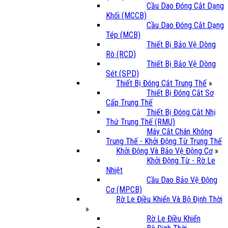
Cầu Dao Đóng Cắt Dạng
Khối (MCCB)
Cầu Dao Đóng Cắt Dạng
Tép (MCB)
Thiết Bị Bảo Vệ Dòng
Rò (RCD)
Thiết Bị Bảo Vệ Dòng
Sét (SPD)
Thiết Bị Đóng Cắt Trung Thế
»
Thiết Bị Đóng Cắt Sơ
Cấp Trung Thế
Thiết Bị Đóng Cắt Nhị
Thứ Trung Thế (RMU)
Máy Cắt Chân Không
Trung Thế - Khởi Động Từ Trung Thế
Khởi Động Và Bảo Vệ Động Cơ
»
Khởi Động Từ - Rờ Le
Nhiệt
Cầu Dao Bảo Vệ Động
Cơ (MPCB)
Rờ Le Điều Khiển Và Bộ Định Thời
»
Rờ Le Điều Khiển