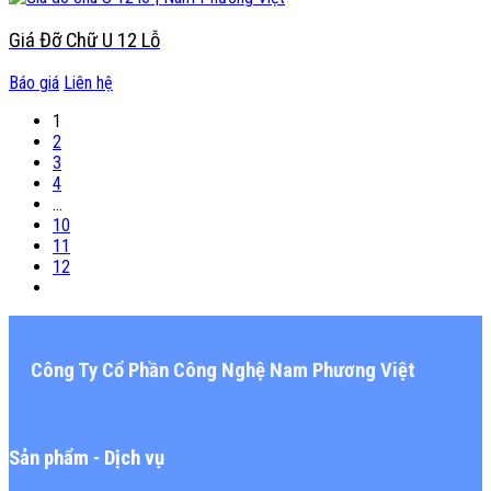
Giá Đỡ Chữ U 12 Lỗ
Báo giá
Liên hệ
1
2
3
4
…
10
11
12
Công Ty Cổ Phần Công Nghệ Nam Phương Việt
Sản phẩm - Dịch vụ