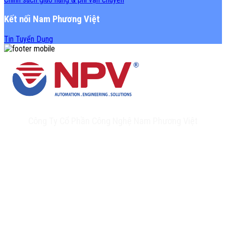
Kết nối Nam Phương Việt
Tin Tuyển Dụng
Công Ty Cổ Phần Công Nghệ Nam Phương Việt
Trụ sở chính: 20A Phan Chu Trinh, Tân Thành, Tân Phú, TP.HCM
VPĐD: Số 17 Ngõ 61, Đường K2, Cầu Diễm, Nam Từ Liêm, Hà Nội