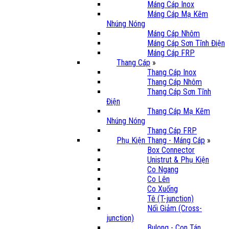
Máng Cáp Inox
Máng Cáp Mạ Kẽm
Nhúng Nóng
Máng Cáp Nhôm
Máng Cáp Sơn Tĩnh Điện
Máng Cáp FRP
Thang Cáp
»
Thang Cáp Inox
Thang Cáp Nhôm
Thang Cáp Sơn Tĩnh
Điện
Thang Cáp Mạ Kẽm
Nhúng Nóng
Thang Cáp FRP
Phụ Kiện Thang - Máng Cáp
»
Box Connector
Unistrut & Phụ Kiện
Co Ngang
Co Lên
Co Xuống
Tê (T-junction)
Nối Giảm (Cross-
junction)
Bulong - Con Tán