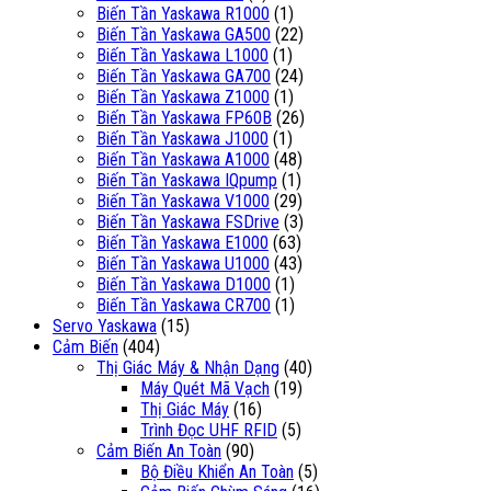
Biến Tần Yaskawa R1000
(1)
Biến Tần Yaskawa GA500
(22)
Biến Tần Yaskawa L1000
(1)
Biến Tần Yaskawa GA700
(24)
Biến Tần Yaskawa Z1000
(1)
Biến Tần Yaskawa FP60B
(26)
Biến Tần Yaskawa J1000
(1)
Biến Tần Yaskawa A1000
(48)
Biến Tần Yaskawa IQpump
(1)
Biến Tần Yaskawa V1000
(29)
Biến Tần Yaskawa FSDrive
(3)
Biến Tần Yaskawa E1000
(63)
Biến Tần Yaskawa U1000
(43)
Biến Tần Yaskawa D1000
(1)
Biến Tần Yaskawa CR700
(1)
Servo Yaskawa
(15)
Cảm Biến
(404)
Thị Giác Máy & Nhận Dạng
(40)
Máy Quét Mã Vạch
(19)
Thị Giác Máy
(16)
Trình Đọc UHF RFID
(5)
Cảm Biến An Toàn
(90)
Bộ Điều Khiển An Toàn
(5)