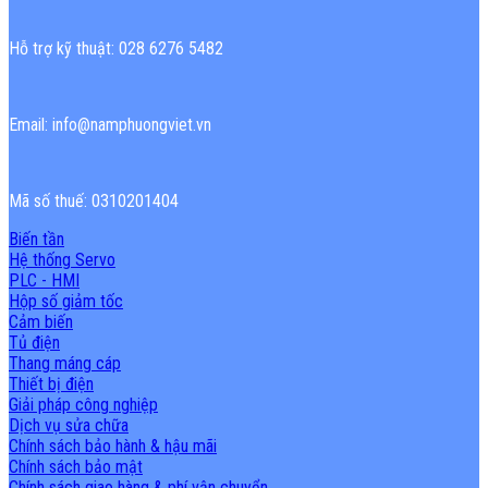
Hỗ trợ kỹ thuật: 028 6276 5482
Email: info@namphuongviet.vn
Mã số thuế: 0310201404
Biến tần
Hệ thống Servo
PLC - HMI
Hộp số giảm tốc
Cảm biến
Tủ điện
Thang máng cáp
Thiết bị điện
Giải pháp công nghiệp
Dịch vụ sửa chữa
Chính sách bảo hành & hậu mãi
Chính sách bảo mật
Chính sách giao hàng & phí vận chuyển