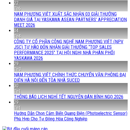
22
Th6
NAM PHƯƠNG VIỆT XUẤT SẮC NHẬN 03 GIẢI THƯỞNG
DANH GIÁ TẠI YASKAWA ASEAN PARTNERS’ APPRECIATION
MEET 2026
04
Th4
CÔNG TY CỔ PHẦN CÔNG NGHỆ NAM PHƯƠNG VIỆT (NPV
JSC) TỰ HÀO ĐÓN NHẬN GIẢI THƯỞNG “TOP SALES
PERFORMANCE 2025” TẠI HỘI NGHỊ NHÀ PHÂN PHỐI
YASKAWA 2026
29
Th3
NAM PHƯƠNG VIỆT CHÍNH THỨC CHUYỂN VĂN PHÒNG ĐẠI
DIỆN HÀ NỘI ĐẾN TÒA NHÀ SUCED
30
Th1
THÔNG BÁO LỊCH NGHỈ TẾT NGUYÊN ĐÁN BÍNH NGỌ 2026
29
Th1
Hướng Dẫn Chọn Cảm Biến Quang Điện (Photoelectric Sensor)
Phù Hợp Cho Tự Động Hóa Công Nghiệp