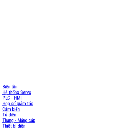
Nhà máy: 188 QL22, Ấp Tân Thới 3, Xã Tân Hiệp, Hóc Môn, TP.HCM
Hotline: 0903 803 645
Email: info@namphuongviet.vn
MST: 0310201404
Sản phẩm - Dịch vụ
Biến tần
Hệ thống Servo
PLC - HMI
Hộp số giảm tốc
Cảm biến
Tủ điện
Thang - Máng cáp
Thiết bị điện