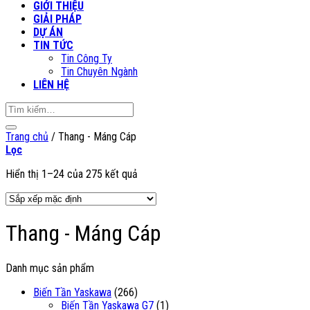
GIỚI THIỆU
GIẢI PHÁP
DỰ ÁN
TIN TỨC
Tin Công Ty
Tin Chuyên Ngành
LIÊN HỆ
Tìm
kiếm:
Trang chủ
/
Thang - Máng Cáp
Lọc
Hiển thị 1–24 của 275 kết quả
Thang - Máng Cáp
Danh mục sản phẩm
Biến Tần Yaskawa
(266)
Biến Tần Yaskawa G7
(1)