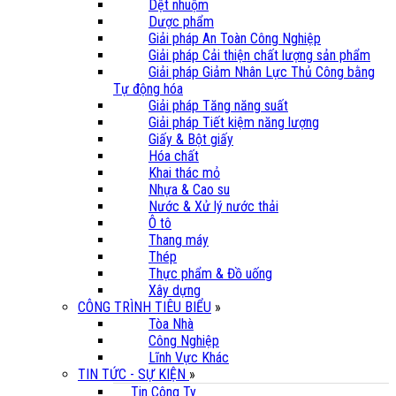
Dệt nhuộm
Dược phẩm
Giải pháp An Toàn Công Nghiệp
Giải pháp Cải thiện chất lượng sản phẩm
Giải pháp Giảm Nhân Lực Thủ Công bằng
Tự động hóa
Giải pháp Tăng năng suất
Giải pháp Tiết kiệm năng lượng
Giấy & Bột giấy
Hóa chất
Khai thác mỏ
Nhựa & Cao su
Nước & Xử lý nước thải
Ô tô
Thang máy
Thép
Thực phẩm & Đồ uống
Xây dựng
CÔNG TRÌNH TIÊU BIỂU
»
Tòa Nhà
Công Nghiệp
Lĩnh Vực Khác
TIN TỨC - SỰ KIỆN
»
Tin Công Ty