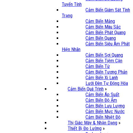
Tuyến Tính
Cảm Biến Giám Sát Tình
Trạng
Cảm Biến Mảng
Cảm Biến Màu Sắc
Cảm Biến Phát Quang
Cảm Biến Quang
Cảm Biến Siêu Âm Phát
Hiện Nhãn
Cảm Biến Sợi Quang
Cảm Biến Tiệm Cận
Cảm Biến Từ
Cảm Biến Tương Phản
Cảm Biến Xi Lanh
Lưới Đèn Tự Động Hóa
Cảm Biến Quá Trình
»
Cảm Biến Áp Suất
Cảm Biến Độ Ẩm
Cảm Biến Lưu Lượng
Cảm Biến Mực Nước
Cảm Biến Nhiệt Độ
Thị Giác Máy & Nhận Dạng
»
Thiết Bị Đo Lường
»