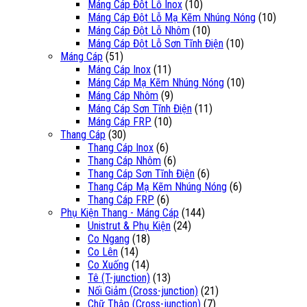
Máng Cáp Đột Lỗ Inox
(10)
Máng Cáp Đột Lỗ Mạ Kẽm Nhúng Nóng
(10)
Máng Cáp Đột Lỗ Nhôm
(10)
Máng Cáp Đột Lỗ Sơn Tĩnh Điện
(10)
Máng Cáp
(51)
Máng Cáp Inox
(11)
Máng Cáp Mạ Kẽm Nhúng Nóng
(10)
Máng Cáp Nhôm
(9)
Máng Cáp Sơn Tĩnh Điện
(11)
Máng Cáp FRP
(10)
Thang Cáp
(30)
Thang Cáp Inox
(6)
Thang Cáp Nhôm
(6)
Thang Cáp Sơn Tĩnh Điện
(6)
Thang Cáp Mạ Kẽm Nhúng Nóng
(6)
Thang Cáp FRP
(6)
Phụ Kiện Thang - Máng Cáp
(144)
Unistrut & Phụ Kiện
(24)
Co Ngang
(18)
Co Lên
(14)
Co Xuống
(14)
Tê (T-junction)
(13)
Nối Giảm (Cross-junction)
(21)
Chữ Thập (Cross-junction)
(7)