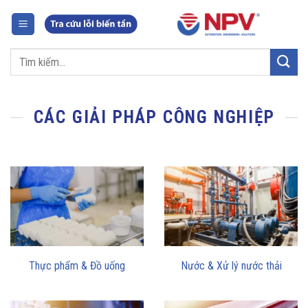
Chuyển
đến
nội
Tìm
dung
kiếm:
CÁC GIẢI PHÁP CÔNG NGHIỆP
Thực phẩm & Đồ uống
Nước & Xử lý nước thải