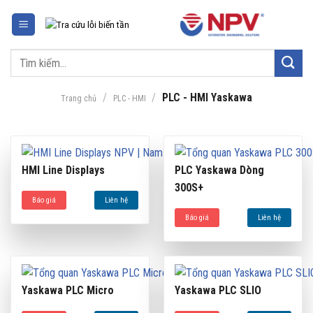
Chuyển
đến
nội
Tìm
dung
kiếm:
/
/
PLC - HMI Yaskawa
Trang chủ
PLC - HMI
HMI Line Displays
PLC Yaskawa Dòng
300S+
Báo giá
Liên hệ
Báo giá
Liên hệ
Yaskawa PLC Micro
Yaskawa PLC SLIO