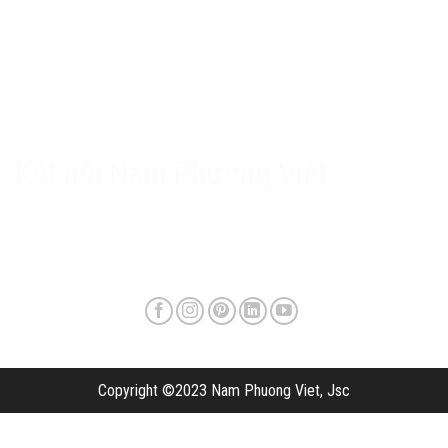
Chính sách Nam Phương Việt
Chính sách bảo hành & hậu mãi
Chính sách bảo mật
Phương thức giao hàng & phí vận chuyển
Kết nối Nam Phương Việt
Copyright ©2023 Nam Phuong Viet, Jsc