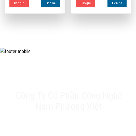
Báo giá
Liên hệ
Báo giá
Liên hệ
Công Ty Cổ Phần Công Nghệ
Nam Phương Việt
Trụ sở chính: 20A Phan Chu Trinh, Tân Thành, Tân
Phú, TP.HCM