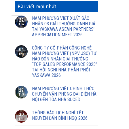
Bài viết mới nhất
NAM PHƯƠNG VIỆT XUẤT SẮC
22
NHẬN 03 GIẢI THƯỞNG DANH GIÁ
Th6
TẠI YASKAWA ASEAN PARTNERS’
APPRECIATION MEET 2026
CÔNG TY CỔ PHẦN CÔNG NGHỆ
04
NAM PHƯƠNG VIỆT (NPV JSC) TỰ
Th4
HÀO ĐÓN NHẬN GIẢI THƯỞNG
“TOP SALES PERFORMANCE 2025”
TẠI HỘI NGHỊ NHÀ PHÂN PHỐI
YASKAWA 2026
NAM PHƯƠNG VIỆT CHÍNH THỨC
29
CHUYỂN VĂN PHÒNG ĐẠI DIỆN HÀ
Th3
NỘI ĐẾN TÒA NHÀ SUCED
THÔNG BÁO LỊCH NGHỈ TẾT
30
NGUYÊN ĐÁN BÍNH NGỌ 2026
Th1