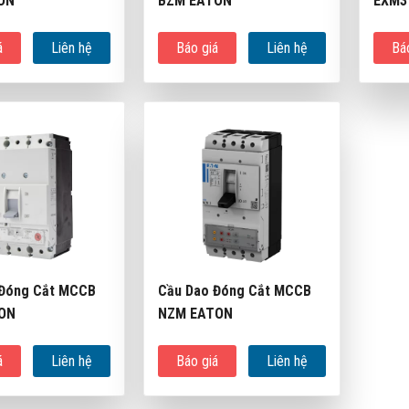
ON
BZM EATON
EXM3
á
Liên hệ
Báo giá
Liên hệ
Bá
 Đóng Cắt MCCB
Cầu Dao Đóng Cắt MCCB
ON
NZM EATON
á
Liên hệ
Báo giá
Liên hệ