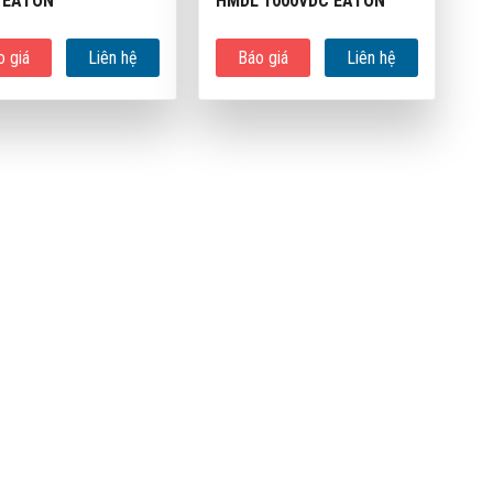
 EATON
HMDL 1000VDC EATON
o giá
Liên hệ
Báo giá
Liên hệ