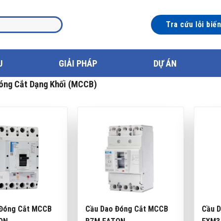
Tra cứu lỗi biế
U
GIẢI PHÁP
DỰ ÁN
óng Cắt Dạng Khối (MCCB)
 Đóng Cắt MCCB
Cầu Dao Đóng Cắt MCCB
Cầu 