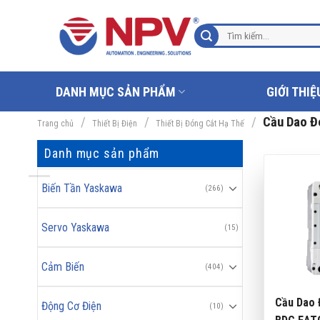
Chuyển
đến
Tìm
nội
kiếm:
dung
DANH MỤC SẢN PHẨM
GIỚI THIỆ
/
/
/
Cầu Dao Đ
Trang chủ
Thiết Bị Điện
Thiết Bị Đóng Cắt Hạ Thế
Danh mục sản phẩm
Biến Tần Yaskawa
(266)
Servo Yaskawa
(15)
Cảm Biến
(404)
Cầu Dao
Động Cơ Điện
(10)