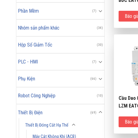
BDC EAT
Phần Mềm
(7)
Báo gi
Nhóm sản phẩm khác
(34)
Hộp Số Giảm Tốc
(30)
PLC - HMI
(7)
Phụ Kiện
(66)
Robot Công Nghiệp
(10)
Cầu Dao
LZM EAT
Thiết Bị Điện
(69)
Báo gi
Thiết Bị Đóng Cắt Hạ Thế
Máy Cắt Không Khí (ACB)