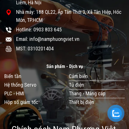
Liêm, Hà Nội
Nhà máy: 188 QL22, Ấp Tân Thới 3, Xã Tân Hiệp, Hóc
Môn, TP.HCM
Hotline: 0903 803 645
Email: info@namphuongviet.vn
MST: 0310201404
Sản phẩm - Dịch vụ
Biến tần
Cảm biến
Hệ thống Servo
Tủ điện
PLC - HMI
Thang - Máng cáp
Hộp số giảm tốc
Thiết bị điện