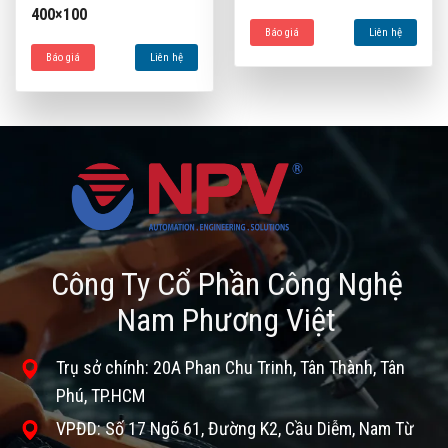
400×100
Báo giá
Liên hệ
Báo giá
Liên hệ
Công Ty Cổ Phần Công Nghệ
Nam Phương Việt
Trụ sở chính: 20A Phan Chu Trinh, Tân Thành, Tân
Phú, TP.HCM
VPĐD: Số 17 Ngõ 61, Đường K2, Cầu Diễm, Nam Từ