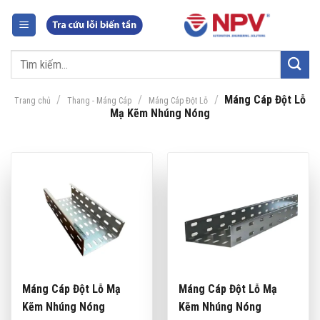
Chuyển
đến
nội
Tìm
dung
kiếm:
/
/
/
Máng Cáp Đột Lỗ
Trang chủ
Thang - Máng Cáp
Máng Cáp Đột Lỗ
Mạ Kẽm Nhúng Nóng
Máng Cáp Đột Lỗ Mạ
Máng Cáp Đột Lỗ Mạ
Kẽm Nhúng Nóng
Kẽm Nhúng Nóng