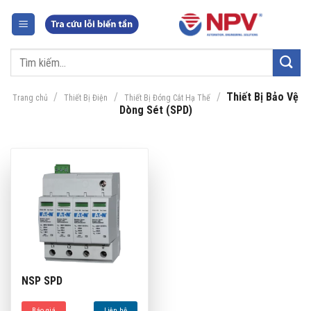
Chuyển
đến
nội
Tìm
dung
kiếm:
/
/
/
Thiết Bị Bảo Vệ
Trang chủ
Thiết Bị Điện
Thiết Bị Đóng Cắt Hạ Thế
Dòng Sét (SPD)
NSP SPD
Báo giá
Liên hệ