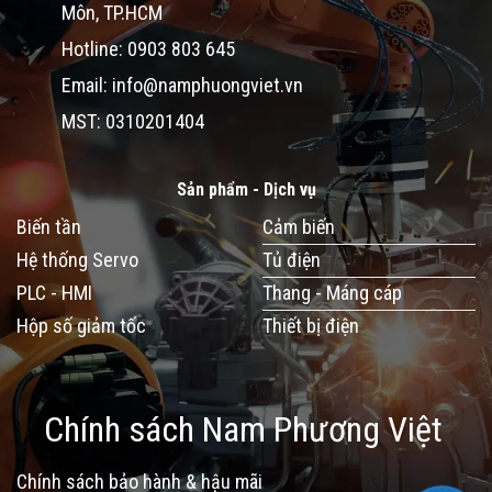
Môn, TP.HCM
Hotline: 0903 803 645
Email: info@namphuongviet.vn
MST: 0310201404
Sản phẩm - Dịch vụ
Biến tần
Cảm biến
Hệ thống Servo
Tủ điện
PLC - HMI
Thang - Máng cáp
Hộp số giảm tốc
Thiết bị điện
Chính sách Nam Phương Việt
Chính sách bảo hành & hậu mãi