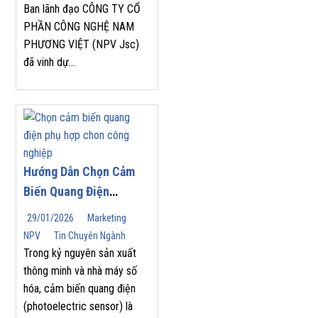
Ban lãnh đạo CÔNG TY CỔ
TẠI HỘI NGHỊ NHÀ
PHẦN CÔNG NGHỆ NAM
PHÂN PHỐI YASKAWA
PHƯƠNG VIỆT (NPV Jsc)
2026
đã vinh dự...
Hướng Dẫn Chọn Cảm
Biến Quang Điện
(Photoelectric Sensor)
29/01/2026
Marketing
Phù Hợp Cho Tự Động
NPV
Tin Chuyên Ngành
Hóa Công Nghiệp
Trong kỷ nguyên sản xuất
thông minh và nhà máy số
hóa, cảm biến quang điện
(photoelectric sensor) là