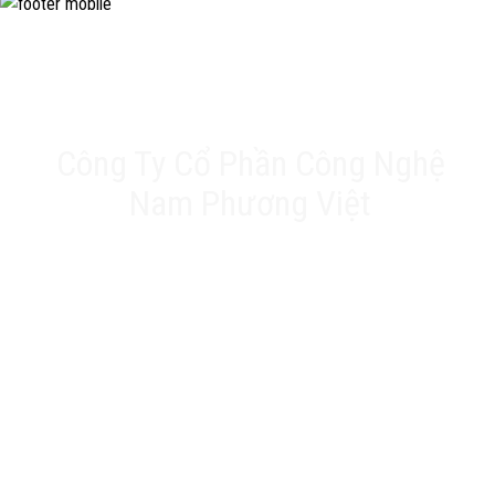
Công Ty Cổ Phần Công Nghệ
Nam Phương Việt
Trụ sở chính: 20A Phan Chu Trinh, Tân Thành, Tân
Phú, TP.HCM
VPĐD: Số 17 Ngõ 61, Đường K2, Cầu Diễm, Nam Từ
Liêm, Hà Nội
Nhà máy: 188 QL22, Ấp Tân Thới 3, Xã Tân Hiệp, Hóc
Môn, TP.HCM
Hotline: 0903 803 645
Email: info@namphuongviet.vn