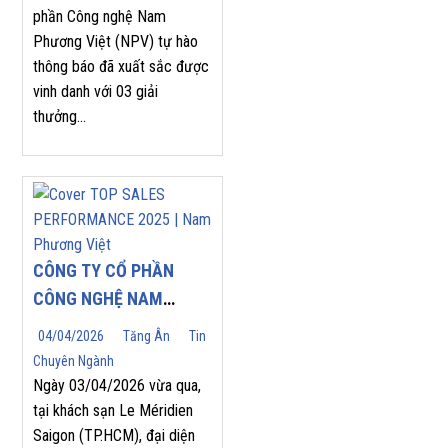
phần Công nghệ Nam
2026
Phương Việt (NPV) tự hào
thông báo đã xuất sắc được
vinh danh với 03 giải
thưởng...
CÔNG TY CỔ PHẦN
CÔNG NGHỆ NAM
PHƯƠNG VIỆT (NPV
04/04/2026
Tăng Ân
Tin
JSC) TỰ HÀO ĐÓN
Chuyên Ngành
NHẬN GIẢI THƯỞNG
Ngày 03/04/2026 vừa qua,
“TOP SALES
tại khách sạn Le Méridien
Saigon (TP.HCM), đại diện
PERFORMANCE 2025”