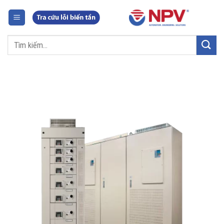
Chuyển
đến
nội
Tìm
dung
kiếm: