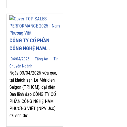
CÔNG TY CỔ PHẦN
CÔNG NGHỆ NAM
PHƯƠNG VIỆT (NPV
04/04/2026
Tăng Ân
Tin
JSC) TỰ HÀO ĐÓN
Chuyên Ngành
NHẬN GIẢI THƯỞNG
Ngày 03/04/2026 vừa qua,
“TOP SALES
tại khách sạn Le Méridien
Saigon (TP.HCM), đại diện
PERFORMANCE 2025”
Ban lãnh đạo CÔNG TY CỔ
TẠI HỘI NGHỊ NHÀ
PHẦN CÔNG NGHỆ NAM
PHÂN PHỐI YASKAWA
PHƯƠNG VIỆT (NPV Jsc)
2026
đã vinh dự...