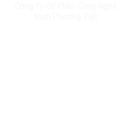
Công Ty Cổ Phần Công Nghệ
Nam Phương Việt
Trụ sở chính: 20A Phan Chu Trinh, Tân Thành, Tân
Phú, TP.HCM
VPĐD: Số 17 Ngõ 61, Đường K2, Cầu Diễm, Nam Từ
Liêm, Hà Nội
Nhà máy: 188 QL22, Ấp Tân Thới 3, Xã Tân Hiệp, Hóc
Môn, TP.HCM
Hotline: 0903 803 645
Email: info@namphuongviet.vn
MST: 0310201404
Sản phẩm - Dịch vụ