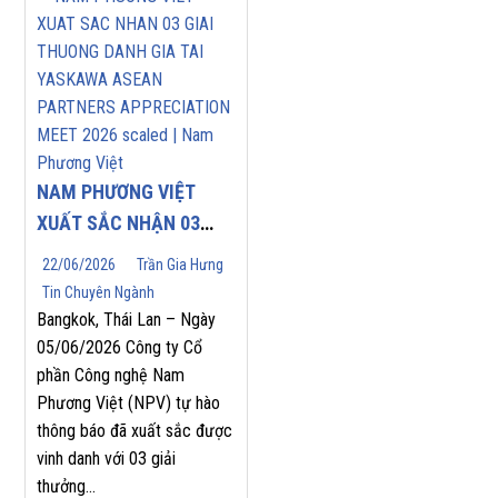
NAM PHƯƠNG VIỆT
XUẤT SẮC NHẬN 03
GIẢI THƯỞNG DANH
22/06/2026
Trần Gia Hưng
GIÁ TẠI YASKAWA
Tin Chuyên Ngành
ASEAN PARTNERS’
Bangkok, Thái Lan – Ngày
APPRECIATION MEET
05/06/2026 Công ty Cổ
phần Công nghệ Nam
2026
Phương Việt (NPV) tự hào
thông báo đã xuất sắc được
vinh danh với 03 giải
thưởng...