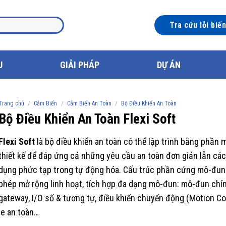
Tra cứu lỗi biế
U
GIẢI PHÁP
DỰ ÁN
/
/
/
Trang chủ
Cảm Biến
Cảm Biến An Toàn
Bộ Điều Khiển An Toàn
Bộ Điều Khiển An Toàn Flexi Soft
Flexi Soft
là bộ điều khiển an toàn có thể lập trình bằng phần
thiết kế để đáp ứng cả những yêu cầu an toàn đơn giản lẫn cá
dụng phức tạp trong tự động hóa. Cấu trúc phần cứng mô-đun
phép mở rộng linh hoạt, tích hợp đa dạng mô-đun: mô-đun chín
gateway, I/O số & tương tự, điều khiển chuyển động (Motion Con
le an toàn…