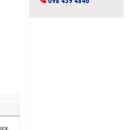
098 439 4846
SICK,