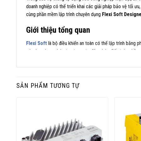
doanh nghiệp có thể triển khai các giải pháp bảo vệ tối ưu
cùng phần mềm lập trình chuyên dụng
Flexi Soft Design
Giới thiệu tổng quan
Flexi Soft
là bộ điều khiển an toàn có thể lập trình bằng
các ứng dụng phức tạp trong tự động hóa. Cấu trúc phần 
chính, gateway, I/O số & tương tự, điều khiển chuyển động 
Phần mềm Flexi Soft Designer (không yêu cầu bản quyền) 
quan, từ khâu thiết kế ban đầu đến giai đoạn vận hành và bả
SẢN PHẨM TƯƠNG TỰ