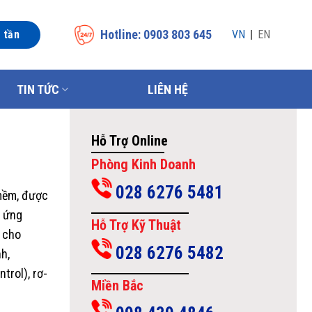
Hotline: 0903 803 645
n tần
VN
EN
TIN TỨC
LIÊN HỆ
Hỗ Trợ Online
Phòng Kinh Doanh
028 6276 5481
 mềm, được
c ứng
Hỗ Trợ Kỹ Thuật
 cho
028 6276 5482
h,
trol), rơ-
Miền Bắc