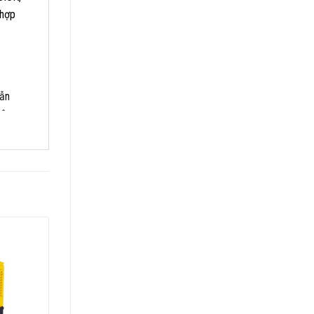
 hợp
lẫn
-đun
rực