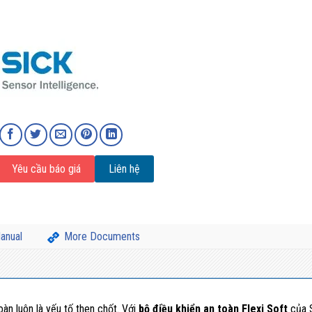
Yêu cầu báo giá
Liên hệ
anual
More Documents
àn luôn là yếu tố then chốt. Với
bộ điều khiển an toàn Flexi Soft
của 