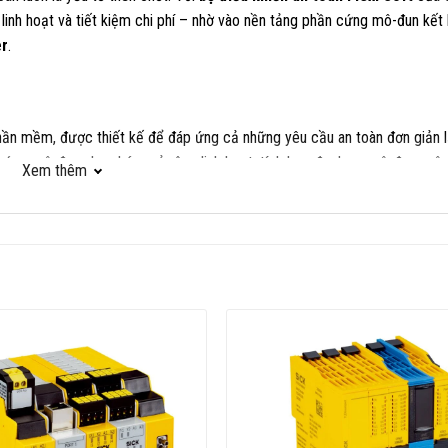
, linh hoạt và tiết kiệm chi phí – nhờ vào nền tảng phần cứng mô-đun kết
er
.
 phần mềm, được thiết kế để đáp ứng cả những yêu cầu an toàn đơn giản 
cứng mô-đun cho phép mở rộng linh hoạt, tích hợp đa dạng mô-đun: mô
Xem thêm
(Motion Control), rơ-le an toàn…
giúp người dùng cấu hình, mô phỏng và chẩn đoán hệ thống một cách t
o trì.