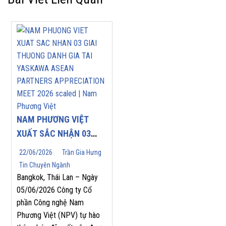
NAM PHƯƠNG VIỆT
XUẤT SẮC NHẬN 03
GIẢI THƯỞNG DANH
22/06/2026
Trần Gia Hưng
GIÁ TẠI YASKAWA
Tin Chuyên Ngành
ASEAN PARTNERS’
Bangkok, Thái Lan – Ngày
APPRECIATION MEET
05/06/2026 Công ty Cổ
phần Công nghệ Nam
2026
Phương Việt (NPV) tự hào