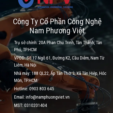
Công Ty Cổ Phần Công Nghệ
Nam Phương Việt
Trụ sở chính: 20A Phan Chu Trinh, Tân Thành, Tân
Phú, TP.HCM
VPĐD: Số 17 Ngõ 61, Đường K2, Cầu Diễm, Nam Từ
Liêm, Hà Nội
Nhà máy: 188 QL22, Ấp Tân Thới 3, Xã Tân Hiệp, Hóc
Môn, TP.HCM
Hotline: 0903 803 645
Email: info@namphuongviet.vn
MST: 0310201404