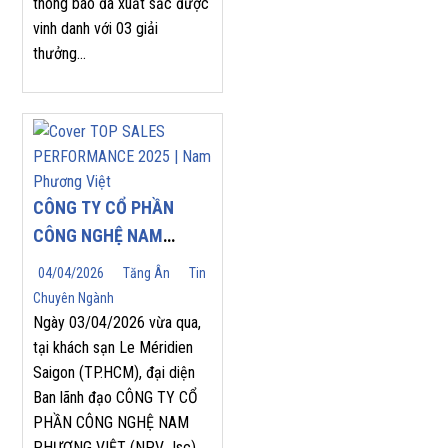
thông báo đã xuất sắc được
vinh danh với 03 giải
thưởng...
CÔNG TY CỔ PHẦN
CÔNG NGHỆ NAM
PHƯƠNG VIỆT (NPV
04/04/2026
Tăng Ân
Tin
JSC) TỰ HÀO ĐÓN
Chuyên Ngành
NHẬN GIẢI THƯỞNG
Ngày 03/04/2026 vừa qua,
“TOP SALES
tại khách sạn Le Méridien
Saigon (TP.HCM), đại diện
PERFORMANCE 2025”
Ban lãnh đạo CÔNG TY CỔ
TẠI HỘI NGHỊ NHÀ
PHẦN CÔNG NGHỆ NAM
PHÂN PHỐI YASKAWA
PHƯƠNG VIỆT (NPV Jsc)