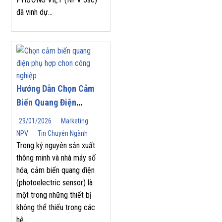
2026
đã vinh dự...
Hướng Dẫn Chọn Cảm
Biến Quang Điện
(Photoelectric Sensor)
29/01/2026
Marketing
Phù Hợp Cho Tự Động
NPV
Tin Chuyên Ngành
Hóa Công Nghiệp
Trong kỷ nguyên sản xuất
thông minh và nhà máy số
hóa, cảm biến quang điện
(photoelectric sensor) là
một trong những thiết bị
không thể thiếu trong các
hệ...