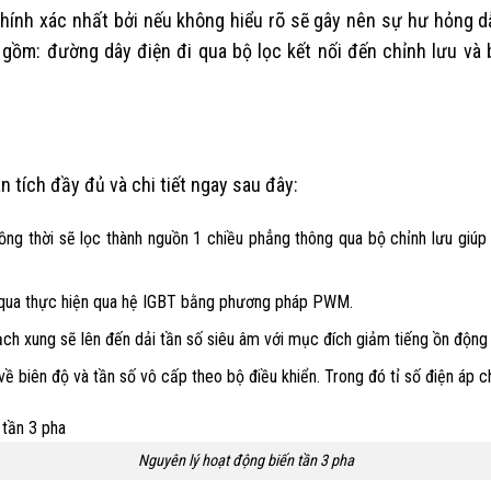
ính xác nhất bởi nếu không hiểu rõ sẽ gây nên sự hư hỏng dẫ
gồm: đường dây điện đi qua bộ lọc kết nối đến chỉnh lưu và 
 tích đầy đủ và chi tiết ngay sau đây:
ồng thời sẽ lọc thành nguồn 1 chiều phẳng thông qua bộ chỉnh lưu giúp
g qua thực hiện qua hệ IGBT bằng phương pháp PWM.
ạch xung sẽ lên đến dải tần số siêu âm với mục đích giảm tiếng ồn động 
 về biên độ và tần số vô cấp theo bộ điều khiển. Trong đó tỉ số điện áp 
Nguyên lý hoạt động biến tần 3 pha