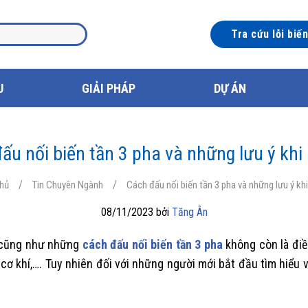
Tra cứu lỗi biế
U
GIẢI PHÁP
DỰ ÁN
ấu nối biến tần 3 pha và những lưu ý khi 
/
/
chủ
Tin Chuyên Ngành
Cách đấu nối biến tần 3 pha và những lưu ý khi
08/11/2023 bởi
Tăng Ân
ha cũng như những
cách đấu nối biến tần 3 pha
không còn là điều
cơ khí,…. Tuy nhiên đối với những người mới bắt đầu tìm hiểu về