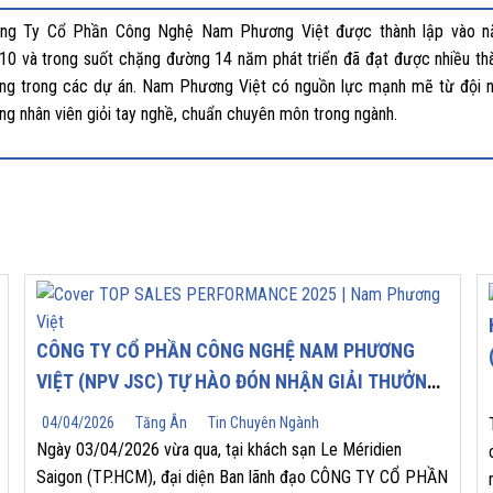
ng Ty Cổ Phần Công Nghệ Nam Phương Việt được thành lập vào 
10 và trong suốt chặng đường 14 năm phát triển đã đạt được nhiều th
ng trong các dự án. Nam Phương Việt có nguồn lực mạnh mẽ từ đội 
ng nhân viên giỏi tay nghề, chuẩn chuyên môn trong ngành.
CÔNG TY CỔ PHẦN CÔNG NGHỆ NAM PHƯƠNG
VIỆT (NPV JSC) TỰ HÀO ĐÓN NHẬN GIẢI THƯỞNG
“TOP SALES PERFORMANCE 2025” TẠI HỘI NGHỊ
04/04/2026
Tăng Ân
Tin Chuyên Ngành
NHÀ PHÂN PHỐI YASKAWA 2026
Ngày 03/04/2026 vừa qua, tại khách sạn Le Méridien
Saigon (TP.HCM), đại diện Ban lãnh đạo CÔNG TY CỔ PHẦN