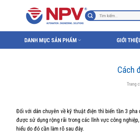
Chuyển
đến
Tìm
nội
kiếm:
dung
DANH MỤC SẢN PHẨM
GIỚI THIỆ
Cách đ
Trang 
Đối với dân chuyên về kỹ thuật điện thì biến tần 3 p
được sử dụng rộng rãi trong các lĩnh vực công nghiệp, 
hiểu do đó cần làm rõ sau đây.