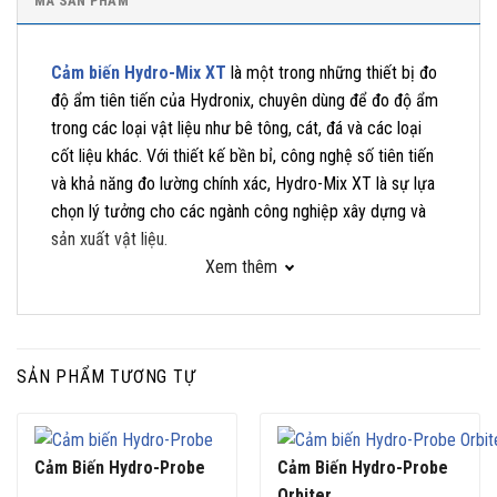
MÃ SẢN PHẨM
Cảm biến Hydro-Mix XT
là một trong những thiết bị đo
độ ẩm tiên tiến của Hydronix, chuyên dùng để đo độ ẩm
trong các loại vật liệu như bê tông, cát, đá và các loại
cốt liệu khác. Với thiết kế bền bỉ, công nghệ số tiên tiến
và khả năng đo lường chính xác, Hydro-Mix XT là sự lựa
chọn lý tưởng cho các ngành công nghiệp xây dựng và
sản xuất vật liệu.
Xem thêm
Đặc điểm nổi bật của cảm biến Hydro-Mix XT
SẢN PHẨM TƯƠNG TỰ
Thiết kế chắc chắn, chịu mài mòn cao:
Cảm biến được
thiết kế đặc biệt để hoạt động ổn định trong môi trường
có tính mài mòn cao như cát, đá và bê tông.
Cảm Biến Hydro-Probe
Cảm Biến Hydro-Probe
Dễ dàng lắp đặt:
Có thể lắp đặt trong các hệ thống trộn
Orbiter