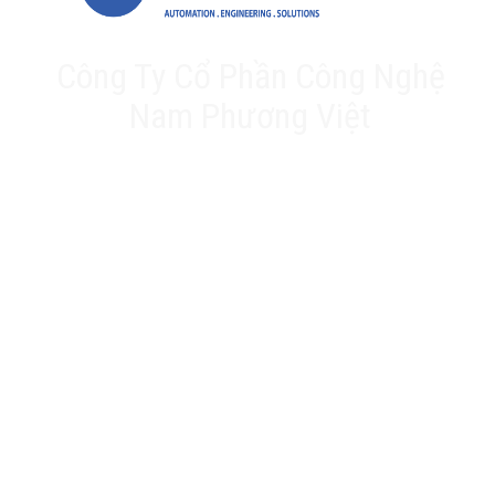
Công Ty Cổ Phần Công Nghệ
Nam Phương Việt
Trụ sở chính: 20A Phan Chu Trinh, Tân Thành, Tân
Phú, TP.HCM
VPĐD: Số 17 Ngõ 61, Đường K2, Cầu Diễm, Nam Từ
Liêm, Hà Nội
Nhà máy: 188 QL22, Ấp Tân Thới 3, Xã Tân Hiệp, Hóc
Môn, TP.HCM
Hotline: 0903 803 645
Email: info@namphuongviet.vn
MST: 0310201404