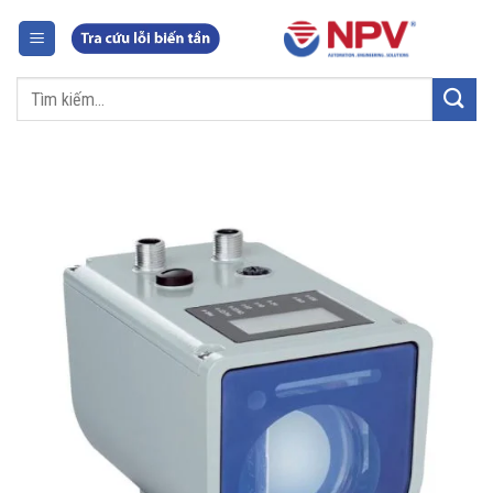
Chuyển
đến
nội
Tìm
dung
kiếm: