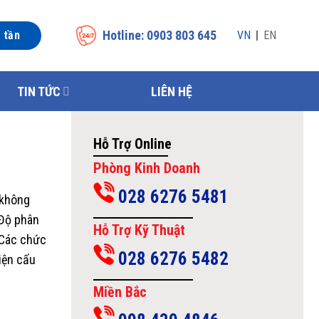
Hotline: 0903 803 645
n tần
VN
EN
TIN TỨC
LIÊN HỆ
Hỗ Trợ Online
Phòng Kinh Doanh
028 6276 5481
 không
 Độ phân
Hỗ Trợ Kỹ Thuật
 Các chức
028 6276 5482
hiện cấu
Miền Bắc