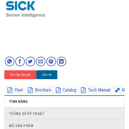
Yêu cầu báo giá
Liên hệ
Flyer
Brochure
Catalog
Tech Manual
Mor
TÍNH NĂNG
THÔNG SỐ KỸ THUẬT
MÃ SẢN PHẨM