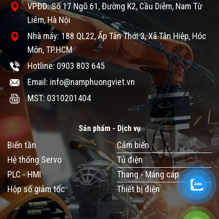
VPĐD: Số 17 Ngõ 61, Đường K2, Cầu Diễm, Nam Từ
Liêm, Hà Nội
Nhà máy: 188 QL22, Ấp Tân Thới 3, Xã Tân Hiệp, Hóc
Môn, TP.HCM
Hotline: 0903 803 645
Email: info@namphuongviet.vn
MST: 0310201404
Sản phẩm - Dịch vụ
Biến tần
Cảm biến
Hệ thống Servo
Tủ điện
PLC - HMI
Thang - Máng cáp
Hộp số giảm tốc
Thiết bị điện