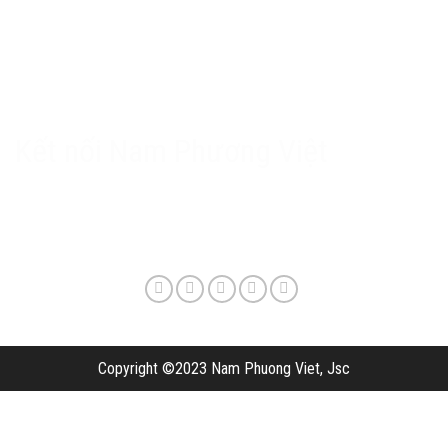
Chính sách Nam Phương Việt
Chính sách bảo hành & hậu mãi
Chính sách bảo mật
Phương thức giao hàng & phí vận chuyển
Kết nối Nam Phương Việt
Copyright ©2023 Nam Phuong Viet, Jsc