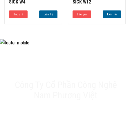
SICK W4
SICK W12
Báo giá
Liên hệ
Báo giá
Liên hệ
Công Ty Cổ Phần Công Nghệ
Nam Phương Việt
Trụ sở chính: 20A Phan Chu Trinh, Tân Thành, Tân
Phú, TP.HCM
VPĐD: Số 17 Ngõ 61, Đường K2, Cầu Diễm, Nam Từ