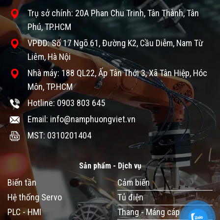
Trụ sở chính: 20A Phan Chu Trinh, Tân Thành, Tân
Phú, TP.HCM
VPĐD: Số 17 Ngõ 61, Đường K2, Cầu Diễm, Nam Từ
Liêm, Hà Nội
Nhà máy: 188 QL22, Ấp Tân Thới 3, Xã Tân Hiệp, Hóc
Môn, TP.HCM
Hotline: 0903 803 645
Email: info@namphuongviet.vn
MST: 0310201404
Sản phẩm - Dịch vụ
Biến tần
Cảm biến
Hệ thống Servo
Tủ điện
PLC - HMI
Thang - Máng cáp