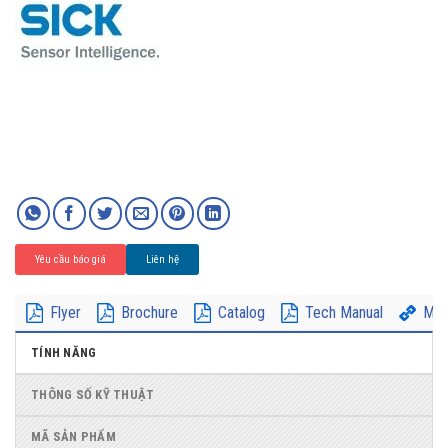
Yêu cầu báo giá
Liên hệ
Flyer
Brochure
Catalog
Tech Manual
Mor
TÍNH NĂNG
THÔNG SỐ KỸ THUẬT
MÃ SẢN PHẨM