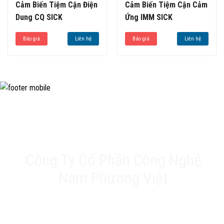
Cảm Biến Tiệm Cận Điện
Cảm Biến Tiệm Cận Cảm
Dung CQ SICK
Ứng IMM SICK
Báo giá
Liên hệ
Báo giá
Liên hệ
Công Ty Cổ Phần Công Nghệ
Nam Phương Việt
Trụ sở chính: 20A Phan Chu Trinh, Tân Thành, Tân
Phú, TP.HCM