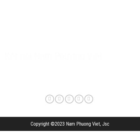
Chính sách Nam Phương Việt
Chính sách bảo hành & hậu mãi
Chính sách bảo mật
Phương thức giao hàng & phí vận chuyển
Kết nối Nam Phương Việt
Copyright ©2023 Nam Phuong Viet, Jsc