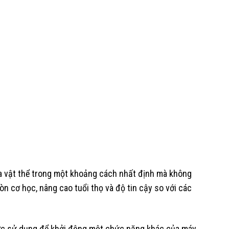
 của vật thể trong một khoảng cách nhất định mà không
òn cơ học, nâng cao tuổi thọ và độ tin cậy so với các
ể được sử dụng để khởi động một chức năng khác của máy,