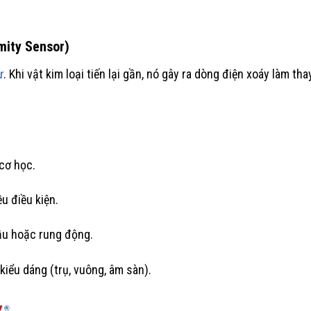
mity Sensor)
ừ
. Khi vật kim loại tiến lại gần, nó gây ra dòng điện xoáy làm t
 cơ học.
u điều kiện.
dầu hoặc rung động.
iểu dáng (trụ, vuông, âm sàn).