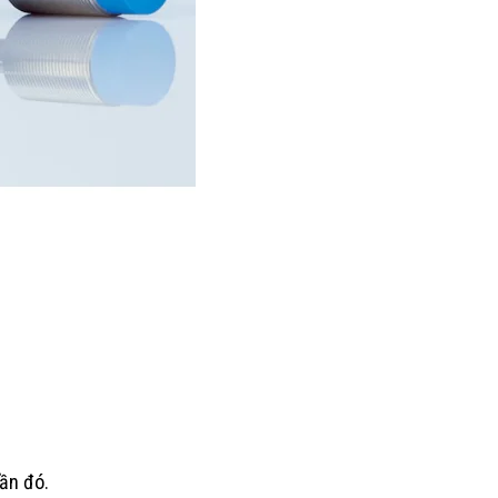
ần đó.