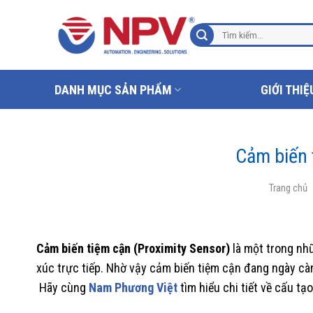
Chuyển
đến
Tìm
nội
kiếm:
dung
DANH MỤC SẢN PHẨM
GIỚI THIỆ
Cảm biến t
Trang chủ
Cảm biến tiệm cận (Proximity Sensor)
là một trong nhữ
xúc trực tiếp. Nhờ vậy cảm biến tiệm cận đang ngày cà
Hãy cùng
Nam Phương Việt
tìm hiểu chi tiết về cấu tạ