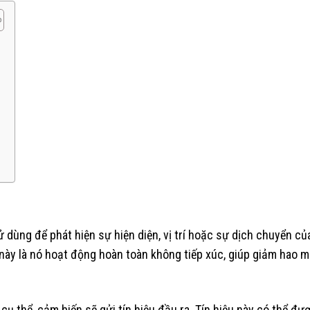
)
 tử dùng để phát hiện sự hiện diện, vị trí hoặc sự dịch chuyển
 này là nó hoạt động hoàn toàn không tiếp xúc, giúp giảm hao m
 trí cụ thể, cảm biến sẽ gửi tín hiệu đầu ra. Tín hiệu này có th