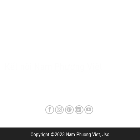
Chính sách Nam Phương Việt
Chính sách bảo hành & hậu mãi
Chính sách bảo mật
Phương thức giao hàng & phí vận chuyển
Kết nối Nam Phương Việt
Copyright ©2023 Nam Phuong Viet, Jsc