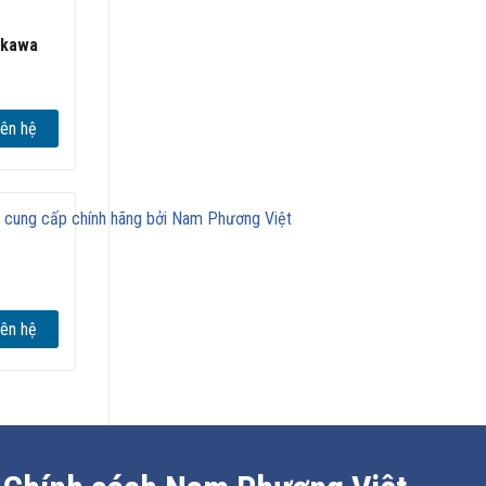
skawa
iên hệ
nhãn.
iên hệ
ứng
PM.
gian
inh