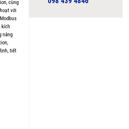
098 439 4846
ion, cùng
hoạt với
85 Modbus
 kích
g nâng
tion,
ịnh, tiết