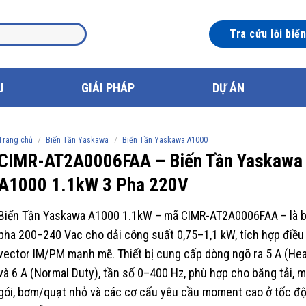
Tra cứu lỗi biế
U
GIẢI PHÁP
DỰ ÁN
/
/
Trang chủ
Biến Tần Yaskawa
Biến Tần Yaskawa A1000
CIMR-AT2A0006FAA – Biến Tần Yaskawa
A1000 1.1kW 3 Pha 220V
Biến Tần Yaskawa A1000 1.1kW – mã CIMR-AT2A0006FAA – là b
pha 200–240 Vac cho dải công suất 0,75–1,1 kW, tích hợp điều
vector IM/PM mạnh mẽ. Thiết bị cung cấp dòng ngõ ra 5 A (He
và 6 A (Normal Duty), tần số 0–400 Hz, phù hợp cho băng tải, 
gói, bơm/quạt nhỏ và các cơ cấu yêu cầu moment cao ở tốc độ