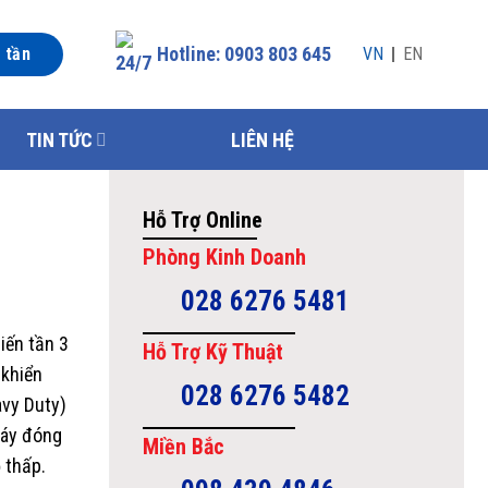
Hotline: 0903 803 645
n tần
VN
EN
TIN TỨC
LIÊN HỆ
Hỗ Trợ Online
Phòng Kinh Doanh
028 6276 5481
iến tần 3
Hỗ Trợ Kỹ Thuật
 khiển
028 6276 5482
avy Duty)
máy đóng
Miền Bắc
 thấp.