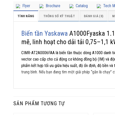
Flyer
Brochure
Catalog
Tech M
TÍNH NĂNG
THÔNG SỐ KỸ THUẬT
ĐÁNH GIÁ (0)
M
Biến tần Yaskawa
A1000Fyaska 1.
mẽ, linh hoạt cho dải tải 0,75–1,1 
CIMR-AT2A0006FAA là biến tần thuộc dòng A1000 danh t
vector cao cấp cho cả động cơ không đồng bộ (IM) và đ
phẩm kết hợp tối ưu giữa hiệu suất, độ ổn định, độ bền và
trung bình. Nếu bạn đang tìm một giải pháp “gắn là chạy”
tốc độ thấp, Biến Tần Yaskawa A1000 1.1kW chính là lựa c
Điểm nổi bật của CIMR-AT2A0006FAA nằm ở khả năng điều k
phí tích hợp nhờ có sẵn RS-485 Modbus, I/O dồi dào và hỗ 
SẢN PHẨM TƯƠNG TỰ
vận hành êm, ít bảo trì và dễ bố trí trong tủ điện chật hẹ
chuẩn hóa giải pháp, giảm tồn kho và rút ngắn thời gian đ