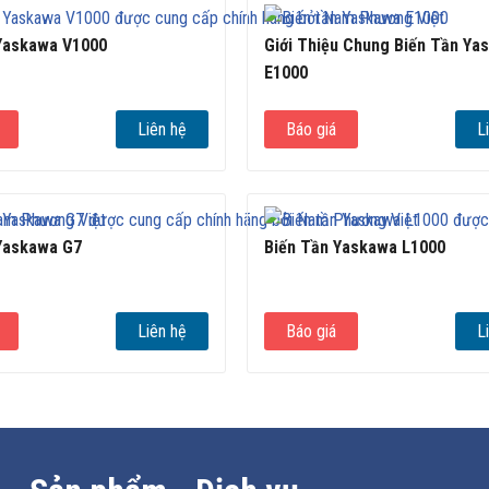
Yaskawa V1000
Giới Thiệu Chung Biến Tần Ya
E1000
Liên hệ
Báo giá
L
 PM/IPM
ủa dòng A1000, cho phép:
Yaskawa G7
Biến Tần Yaskawa L1000
ốt và ổn định tốc độ cao, phù hợp đa số băng tải, cơ cấu cấp liệu, máy dán 
Liên hệ
Báo giá
L
 đáp ứng các bài toán yêu cầu độ chính xác tốc độ/moment vượt trội và đáp 
, giúp tận dụng ưu thế hiệu suất cao và tiết kiệm năng lượng của motor 
ến tần tự nhận diện tham số động cơ và tối ưu hóa điều khiển trong thời 
 đạt hiệu suất vận hành, cho moment tốt ở tốc độ thấp mà không cần t