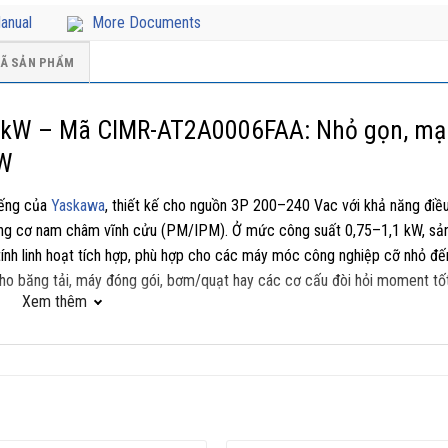
anual
More Documents
Ã SẢN PHẨM
1kW – Mã CIMR-AT2A0006FAA: Nhỏ gọn, mạ
kW
iếng của
Yaskawa
, thiết kế cho nguồn 3P 200–240 Vac với khả năng điều
ộng cơ nam châm vĩnh cửu (PM/IPM). Ở mức công suất 0,75–1,1 kW, sả
 tính linh hoạt tích hợp, phù hợp cho các máy móc công nghiệp cỡ nhỏ đế
 cho băng tải, máy đóng gói, bơm/quạt hay các cơ cấu đòi hỏi moment tố
Xem thêm
họn tối ưu.
hiển mượt mà, bền bỉ trong môi trường công nghiệp, đồng thời tối giả
trợ nhiều tùy chọn truyền thông mở rộng. Thiết kế IP20 gọn gàng, không
p. Đây là nền tảng chung A1000 ổn định cho cả IM và PM, giúp doanh nghiệ
ưa máy vào vận hành.