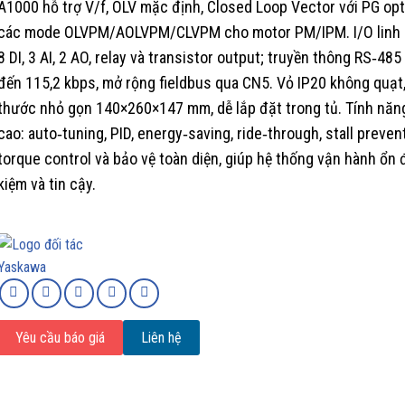
A1000 hỗ trợ V/f, OLV mặc định, Closed Loop Vector với PG opt
các mode OLVPM/AOLVPM/CLVPM cho motor PM/IPM. I/O linh 
8 DI, 3 AI, 2 AO, relay và transistor output; truyền thông RS‑4
đến 115,2 kbps, mở rộng fieldbus qua CN5. Vỏ IP20 không quạt,
thước nhỏ gọn 140×260×147 mm, dễ lắp đặt trong tủ. Tính năn
cao: auto‑tuning, PID, energy‑saving, ride‑through, stall preven
torque control và bảo vệ toàn diện, giúp hệ thống vận hành ổn đ
kiệm và tin cậy.
Yêu cầu báo giá
Liên hệ