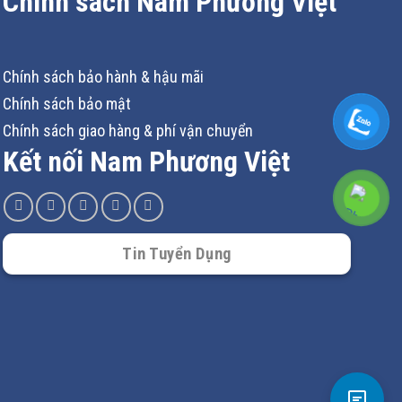
Chính sách Nam Phương Việt
Chính sách bảo hành & hậu mãi
:
Chính sách bảo mật
Chính sách giao hàng & phí vận chuyển
Kết nối Nam Phương Việt
hính
Tin Tuyển Dụng
i
ượt