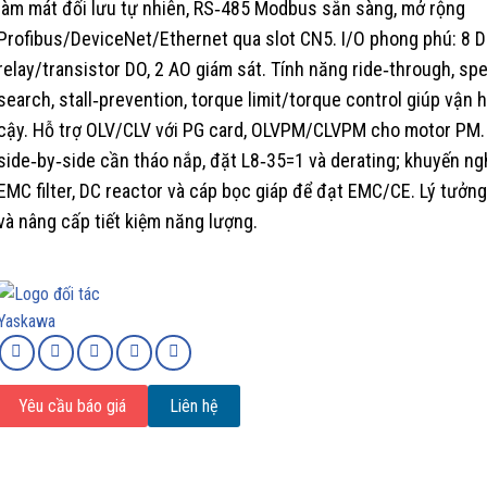
làm mát đối lưu tự nhiên, RS‑485 Modbus sẵn sàng, mở rộng
Profibus/DeviceNet/Ethernet qua slot CN5. I/O phong phú: 8 DI,
relay/transistor DO, 2 AO giám sát. Tính năng ride‑through, sp
search, stall‑prevention, torque limit/torque control giúp vận 
cậy. Hỗ trợ OLV/CLV với PG card, OLVPM/CLVPM cho motor PM.
side‑by‑side cần tháo nắp, đặt L8‑35=1 và derating; khuyến ng
EMC filter, DC reactor và cáp bọc giáp để đạt EMC/CE. Lý tưở
và nâng cấp tiết kiệm năng lượng.
Yêu cầu báo giá
Liên hệ