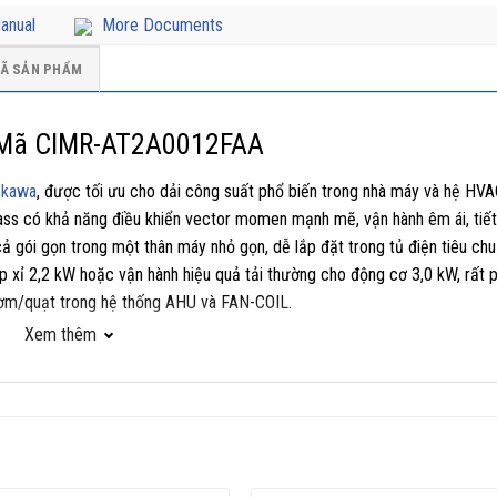
anual
More Documents
Ã SẢN PHẨM
 Mã CIMR-AT2A0012FAA
skawa
, được tối ưu cho dải công suất phổ biến trong nhà máy và hệ HVA
class có khả năng điều khiển vector momen mạnh mẽ, vận hành êm ái, tiế
ả gói gọn trong một thân máy nhỏ gọn, dễ lắp đặt trong tủ điện tiêu chu
p xỉ 2,2 kW hoặc vận hành hiệu quả tải thường cho động cơ 3,0 kW, rất 
bơm/quạt trong hệ thống AHU và FAN-COIL.
Xem thêm
cao cấp A1000,
Biến Tần Yaskawa
A1000 3.0kW
mang lại độ ổn định tốc 
ứng (IM) và động cơ nam châm vĩnh cửu (PM/IPM). Bên cạnh đó, thiết 
hợp liền mạch với PLC/SCADA, từ các hệ thống máy OEM đến các tủ điều 