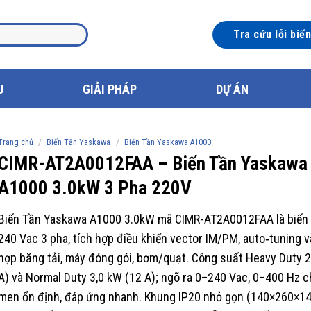
Tra cứu lỗi biế
U
GIẢI PHÁP
DỰ ÁN
/
/
Trang chủ
Biến Tần Yaskawa
Biến Tần Yaskawa A1000
CIMR-AT2A0012FAA – Biến Tần Yaskawa
A1000 3.0kW 3 Pha 220V
Biến Tần Yaskawa A1000 3.0kW mã CIMR-AT2A0012FAA là biến
240 Vac 3 pha, tích hợp điều khiển vector IM/PM, auto‑tuning v
hợp băng tải, máy đóng gói, bơm/quạt. Công suất Heavy Duty 2
A) và Normal Duty 3,0 kW (12 A); ngõ ra 0–240 Vac, 0–400 Hz 
men ổn định, đáp ứng nhanh. Khung IP20 nhỏ gọn (140×260×1