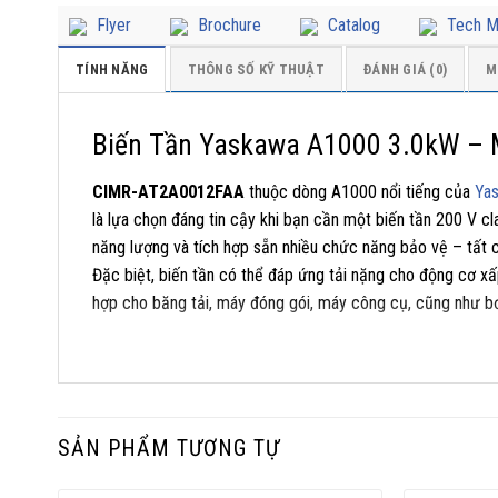
Flyer
Brochure
Catalog
Tech M
TÍNH NĂNG
THÔNG SỐ KỸ THUẬT
ĐÁNH GIÁ (0)
M
Biến Tần Yaskawa A1000 3.0kW –
CIMR-AT2A0012FAA
thuộc dòng A1000 nổi tiếng của
Ya
là lựa chọn đáng tin cậy khi bạn cần một biến tần 200 V 
năng lượng và tích hợp sẵn nhiều chức năng bảo vệ – tất c
Đặc biệt, biến tần có thể đáp ứng tải nặng cho động cơ xấ
hợp cho băng tải, máy đóng gói, máy công cụ, cũng như 
Với nền tảng điều khiển vector tiên tiến kế thừa từ dòng 
SẢN PHẨM TƯƠNG TỰ
đáp ứng momen và dải điều tốc rộng cho cả động cơ cảm 
trợ nhiều giao thức truyền thông công nghiệp, giúp tích 