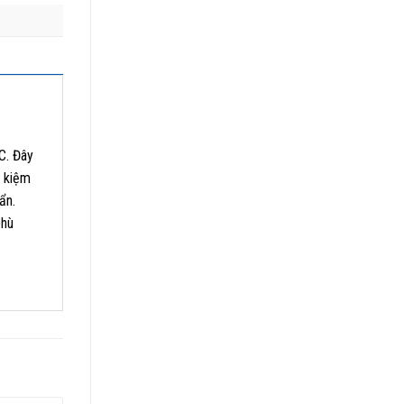
C. Đây
t kiệm
ẩn.
phù
độ,
bị hỗ
khiển