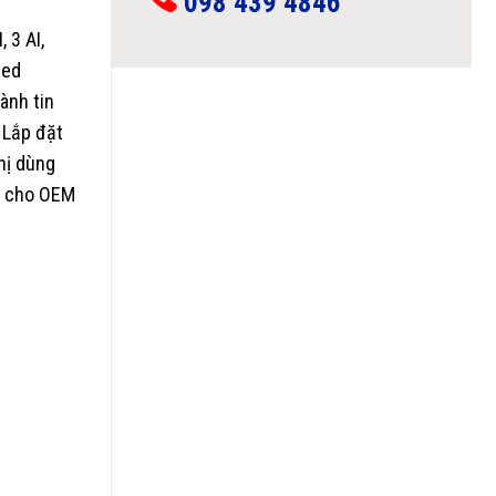
098 439 4846
 3 AI,
eed
hành tin
 Lắp đặt
hị dùng
ng cho OEM