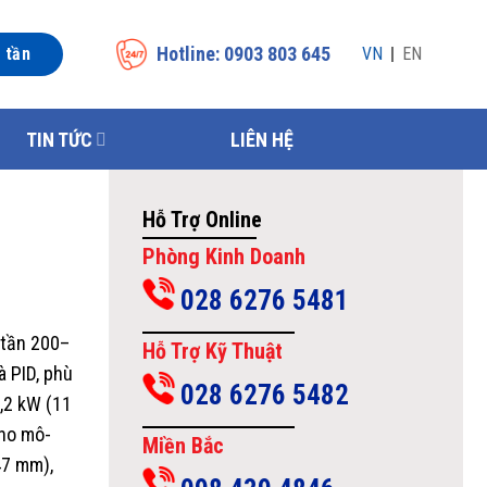
Hotline: 0903 803 645
n tần
VN
EN
TIN TỨC
LIÊN HỆ
Hỗ Trợ Online
Phòng Kinh Doanh
028 6276 5481
 tần 200–
Hỗ Trợ Kỹ Thuật
à PID, phù
028 6276 5482
,2 kW (11
cho mô-
Miền Bắc
47 mm),