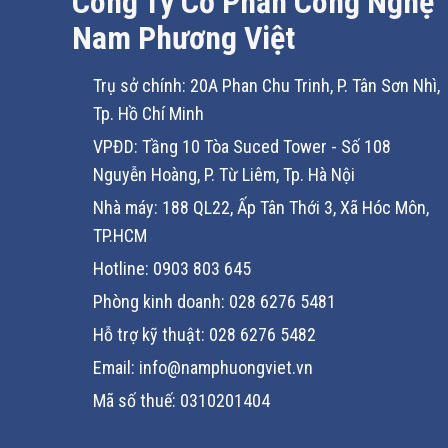
Công Ty Cổ Phần Công Nghệ
Tính năng
Nam Phương Việt
Điều khiển động cơ linh hoạt, chính xác
Trụ sở chính: 20A Phan Chu Trinh, P. Tân Sơn Nhì,
CIMR-AT2A0012FAA
hỗ trợ đa dạng chế độ điều khiển đ
Tp. Hồ Chí Minh
Điều khiển V/f tiêu chuẩn và V/f kết hợp phản hồi tốc độ kh
VPĐD: Tầng 10 Tòa Suced Tower - Số 108
Nguyễn Hoàng, P. Từ Liêm, Tp. Hà Nội
Open Loop Vector (OLV) cho động cơ cảm ứng: giữ momen tố
Nhà máy: 188 QL22, Ấp Tân Thới 3, Xã Hóc Môn,
Closed Loop Vector (CLV) với card phản hồi xung PG tùy ch
xác hoặc các trục tải biến thiên mạnh.
TP.HCM
Vector cho động cơ PM/IPM: hỗ trợ các chế độ OLVPM/AOL
Hotline: 0903 803 645
Phòng kinh doanh: 028 6276 5481
Kết hợp các chế độ này là bộ công cụ tinh chỉnh mạnh như 
zero‑servo và feed‑forward, giúp bạn đạt hiệu năng tối ưu
Hỗ trợ kỹ thuật: 028 6276 5482
Email: info@namphuongviet.vn
Vận hành êm ái, hiệu quả và linh hoạt theo ứn
Mã số thuế: 0310201404
Biến tần cho phép điều chỉnh tần số mang để cân bằng gi
trường làm việc gần operator. Các thuật toán như tìm lại tố