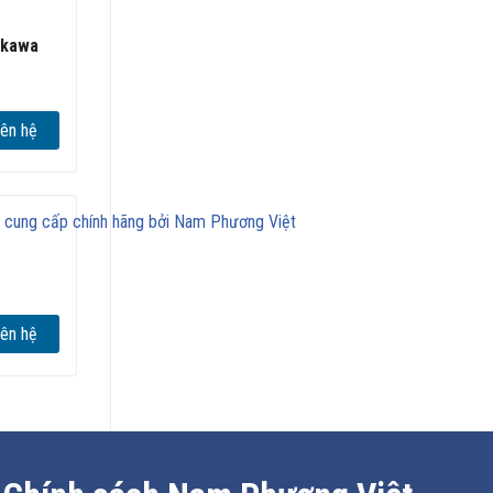
t.
skawa
iên hệ
lưu
ảm bảo
g
iên hệ
êm hơn