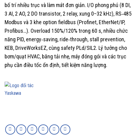
bố trí nhiều trục và làm mát đơn giản. I/O phong phú (8 DI,
3 AI, 2 AO, 2 DO transistor, 2 relay, xung 0–32 kHz), RS‑485
Modbus và 3 khe option fieldbus (Profinet, EtherNet/IP,
Profibus…). Overload 150%/120% trong 60 s, nhiều chức
năng PID, energy‑saving, ride‑through, stall prevention,
KEB, DriveWorksEZ, cùng safety PLd/SIL2. Lý tưởng cho
bơm/quạt HVAC, băng tải nhẹ, máy đóng gói và các trục
phụ cần điều tốc ổn định, tiết kiệm năng lượng.