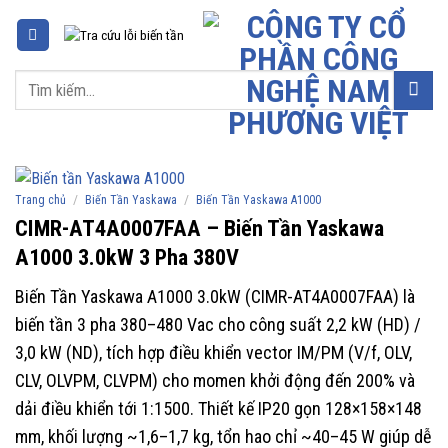
Chuyển
đến
nội
Tìm
dung
kiếm:
/
/
Trang chủ
Biến Tần Yaskawa
Biến Tần Yaskawa A1000
CIMR-AT4A0007FAA – Biến Tần Yaskawa
A1000 3.0kW 3 Pha 380V
Biến Tần Yaskawa A1000 3.0kW (CIMR-AT4A0007FAA) là
biến tần 3 pha 380–480 Vac cho công suất 2,2 kW (HD) /
3,0 kW (ND), tích hợp điều khiển vector IM/PM (V/f, OLV,
CLV, OLVPM, CLVPM) cho momen khởi động đến 200% và
dải điều khiển tới 1:1500. Thiết kế IP20 gọn 128×158×148
mm, khối lượng ~1,6–1,7 kg, tổn hao chỉ ~40–45 W giúp dễ