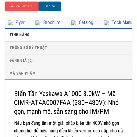
Yêu cầu báo giá
Liên hệ
Flyer
Brochure
Catalog
Tech Manual
TÍNH NĂNG
THÔNG SỐ KỸ THUẬT
ĐÁNH GIÁ (0)
MÃ SẢN PHẨM
Biến Tần Yaskawa A1000 3.0kW – Mã
CIMR-AT4A0007FAA (380–480V): Nhỏ
gọn, mạnh mẽ, sẵn sàng cho IM/PM
Nếu bạn đang tìm một giải pháp biến tần 400V nhỏ gọn
nhưng hội đủ hiệu năng điều khiển vector cao cấp cho cả