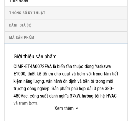
TÍNH NĂNG
THÔNG SỐ KỸ THUẬT
ĐÁNH GIÁ (0)
MÃ SẢN PHẨM
Giới thiệu sản phẩm
CIMR-ET4A0072FAA là biến tần thuộc dòng Yaskawa
E1000, thiết kế tối ưu cho quạt và bơm với trọng tâm tiết
kiệm năng lượng, vận hành ổn định và bền bỉ trong môi
trường công nghiệp. Sản phẩm phù hợp dải 3 pha 380–
480Vac, công suất danh nghĩa 37kW, hướng tới hệ HVAC
và trạm bơm.
Xem thêm
Biến Tần Yaskawa E1000 37kW mang lại hiệu suất nổi
bật cho các ứng dụng lưu lượng biến thiên, giảm đáng kể
chi phí điện và chi phí vòng đời thiết bị. Mã model CIMR-