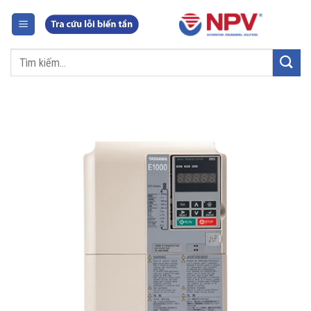
Chuyển
đến
nội
Tìm
dung
kiếm: