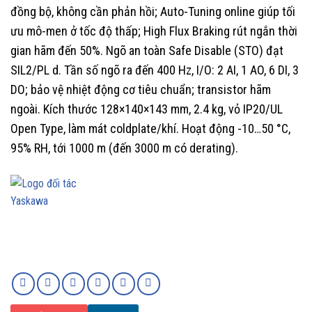
đồng bộ, không cần phản hồi; Auto-Tuning online giúp tối
ưu mô-men ở tốc độ thấp; High Flux Braking rút ngắn thời
gian hãm đến 50%. Ngõ an toàn Safe Disable (STO) đạt
SIL2/PL d. Tần số ngõ ra đến 400 Hz, I/O: 2 AI, 1 AO, 6 DI, 3
DO; bảo vệ nhiệt động cơ tiêu chuẩn; transistor hãm
ngoài. Kích thước 128×140×143 mm, 2.4 kg, vỏ IP20/UL
Open Type, làm mát coldplate/khí. Hoạt động -10…50 °C,
95% RH, tới 1000 m (đến 3000 m có derating).