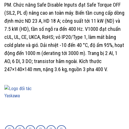
PM. Chức năng Safe Disable Inputs đạt Safe Torque OFF
(SIL2, PL d) nâng cao an toàn máy. Biến tần cung cấp dòng
định mức ND 23 A, HD 18 A; công suất tới 11 kW (ND) và
7.5 kW (HD), tần số ngõ ra đến 400 Hz. V1000 đạt chuẩn
cUL, UL, CE, UKCA, RoHS; vỏ IP20/Type 1, làm mát bằng
cold plate và gió. Dải nhiệt -10 đến 40 °C, độ ẩm 95%, hoạt
động đến 1000 m (derating tới 3000 m). Trang bị 2 AI, 1
AO, 6 DI, 3 DO; transistor hãm ngoài. Kích thước
247×140×140 mm, nặng 3.6 kg, nguồn 3 pha 400 V.