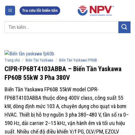
Chuyển
đến
nội
Tìm
dung
kiếm:
/
/
Trang chủ
Biến Tần Yaskawa
Biến Tần Yaskawa FP60B
CIPR-FP6BT4103ABBA – Biến Tần Yaskawa
FP60B 55kW 3 Pha 380V
Biến Tần Yaskawa FP60B 55kW model CIPR-
FP6BT4103ABBA thuộc dòng 400V class, công suất 55
kW, dòng định mức 103 A, chuyên dụng cho quạt và bơm
HVAC. Thiết bị hỗ trợ nguồn 3 pha 380–480 V, tần số ra 0–
590 Hz, dải carrier 2–15 kHz, vận hành êm và tối ưu hiệu
suất. Nhiều chế độ điều khiển V/f PG, OLV/PM, EZOLV