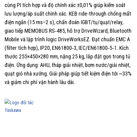
cùng PI tích hợp và độ chính xác ±0,01% giúp kiểm soát
lưu lượng/áp suất chính xác. KEB ride-through chống mất
điện ngắn (15 ms–2 s), chẩn đoán IGBT/tụ/quạt/relay,
giao tiếp MEMOBUS RS‑485, hỗ trợ DriveWizard, Bluetooth
Mobile và lập trình logic DriveWorksEZ. Đạt chuẩn EMC A
(filter tích hợp), IP20, EN61800‑3, IEC/EN61800‑5‑1. Kích
thước 255×450×280 mm, nặng 25 kg, lắp đặt gọn trong tủ
điện. Ứng dụng: AHU, tháp giải nhiệt, bơm nước/giải nhiệt,
quạt gió nhà xưởng. Giải pháp giúp tiết kiệm điện tới ~33%
và giảm chi phí vận hành lâu dài.