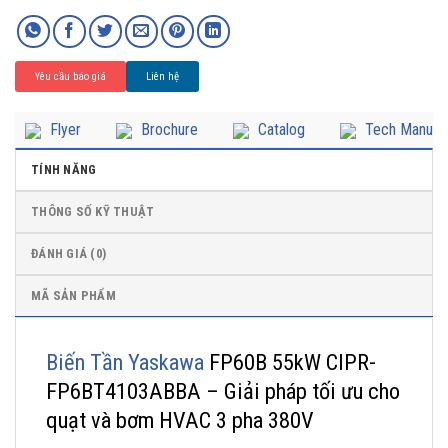
Yêu cầu báo giá
Liên hệ
Flyer
Brochure
Catalog
Tech Manual
TÍNH NĂNG
THÔNG SỐ KỸ THUẬT
ĐÁNH GIÁ (0)
MÃ SẢN PHẨM
Biến Tần Yaskawa
FP60B 55kW CIPR-
FP6BT4103ABBA – Giải pháp tối ưu cho
quạt và bơm HVAC 3 pha 380V