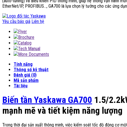
(auto-tuning) và điều khiển PID thông minh, giúp hệ thống vận hành mượ
EtherNet/IP, PROFIBUS…, GA700 là lựa chọn lý tưởng cho các ứng dụng 
Yêu cầu báo giá
Liên hệ
Flyer
Brochure
Catalog
Tech Manual
More Documents
Tính năng
Thông số kỹ thuật
Đánh giá (0)
Mã sản phẩm
Tài liệu
Biến tần Yaskawa GA700
1.5/2.2k
mạnh mẽ và tiết kiệm năng lượng
Trong thời đại sản xuất thông minh, việc kiểm soát tốc độ động cơ một 