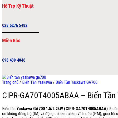
Hỗ Trợ Kỹ Thuật
028 6276 5482
Miền Bắc
098 439 4846
Trang chủ
/
Biến Tần Yaskawa
/
Biến Tần Yaskawa GA700
CIPR-GA70T4005ABAA – Biến Tần 
Biến tần
Yaskawa GA700 1.5/2.2kW (CIPR-GA70T4005ABAA)
là dòn
cơ không đồng bộ (IM) và động cơ nam châm vĩnh cửu (PM), giúp tối ưu