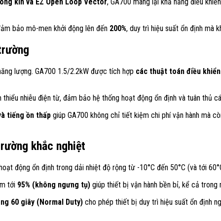
 vòng kín và EZ Open Loop Vector
, GA700 mang lại khả năng điều khiể
n đảm bảo mô-men khởi động lên đến
200%
, duy trì hiệu suất ổn định mà
 trường
m năng lượng. GA700 1.5/2.2kW được tích hợp
các thuật toán điều khiển
 thiểu nhiễu điện từ, đảm bảo hệ thống hoạt động ổn định và tuân thủ c
và tiếng ồn thấp
giúp GA700 không chỉ tiết kiệm chi phí vận hành mà cò
trường khắc nghiệt
oạt động ổn định trong dải nhiệt độ rộng từ -10°C đến 50°C (và tới 60°C
m tới
95% (không ngưng tụ)
giúp thiết bị vận hành bền bỉ, kể cả trong
ng 60 giây (Normal Duty)
cho phép thiết bị duy trì hiệu suất ổn định 