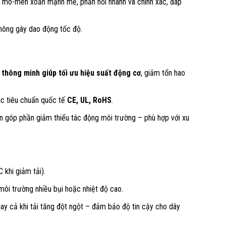
n mô-men xoắn mạnh mẽ, phản hồi nhanh và chính xác, đáp
 không gây dao động tốc độ.
 thông minh giúp tối ưu hiệu suất động cơ
, giảm tổn hao
ác tiêu chuẩn quốc tế
CE, UL, RoHS
.
n góp phần giảm thiểu tác động môi trường – phù hợp với xu
 khi giảm tải).
 môi trường nhiều bụi hoặc nhiệt độ cao.
ngay cả khi tải tăng đột ngột – đảm bảo độ tin cậy cho dây