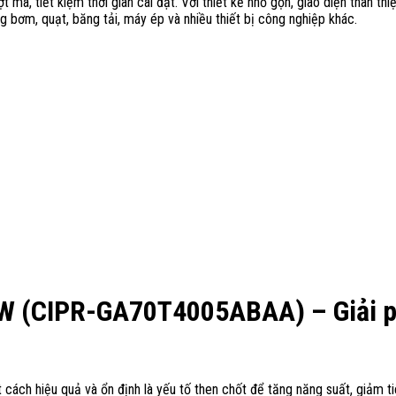
t mà, tiết kiệm thời gian cài đặt. Với thiết kế nhỏ gọn, giao diện thân 
bơm, quạt, băng tải, máy ép và nhiều thiết bị công nghiệp khác.
W (CIPR-GA70T4005ABAA) – Giải phá
cách hiệu quả và ổn định là yếu tố then chốt để tăng năng suất, giảm tiê