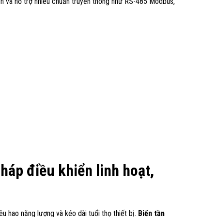
thiện và hỗ trợ nhiều chuẩn truyền thông như RS-485 Modbus,
p điều khiển linh hoạt,
u hao năng lượng và kéo dài tuổi thọ thiết bị.
Biến tần