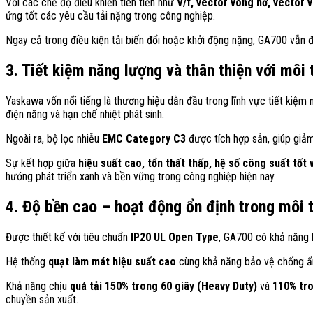
Với các chế độ điều khiển tiên tiến như
V/f, vector vòng hở, vector
ứng tốt các yêu cầu tải nặng trong công nghiệp.
Ngay cả trong điều kiện tải biến đổi hoặc khởi động nặng, GA700 vẫ
3. Tiết kiệm năng lượng và thân thiện với môi
Yaskawa vốn nổi tiếng là thương hiệu dẫn đầu trong lĩnh vực tiết kiệ
điện năng và hạn chế nhiệt phát sinh.
Ngoài ra, bộ lọc nhiễu
EMC Category C3
được tích hợp sẵn, giúp giảm
Sự kết hợp giữa
hiệu suất cao, tổn thất thấp, hệ số công suất tốt 
hướng phát triển xanh và bền vững trong công nghiệp hiện nay.
4. Độ bền cao – hoạt động ổn định trong môi 
Được thiết kế với tiêu chuẩn
IP20 UL Open Type
, GA700 có khả năng h
Hệ thống
quạt làm mát hiệu suất cao
cùng khả năng bảo vệ chống ẩ
Khả năng chịu
quá tải 150% trong 60 giây (Heavy Duty)
và
110% tro
chuyền sản xuất.