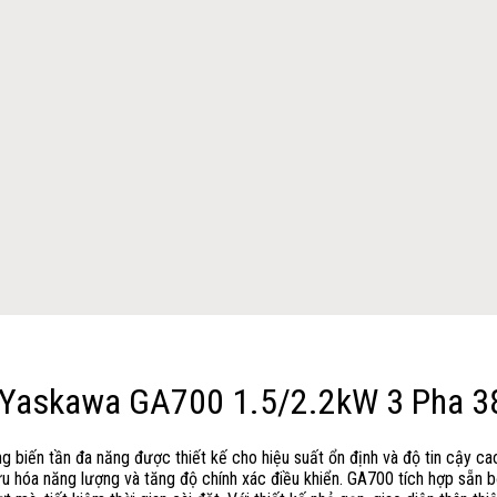
Yaskawa GA700 1.5/2.2kW 3 Pha 3
g biến tần đa năng được thiết kế cho hiệu suất ổn định và độ tin cậy 
 hóa năng lượng và tăng độ chính xác điều khiển. GA700 tích hợp sẵn bộ