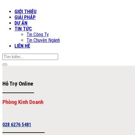
GIỚI THIỆU
GIẢI PHÁP
DỰ ÁN
TIN TỨC
Tin Công Ty
Tin Chuyên Ngành
LIÊN HỆ
Tìm
kiếm:
Hỗ Trợ Online
Phòng Kinh Doanh
028 6276 5481