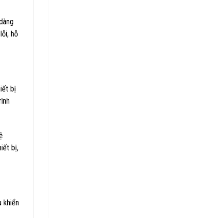
 dàng
lỗi, hỗ
iết bị
rình
ệ
iết bị,
u khiển