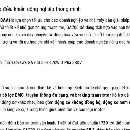
p điều khiển công nghiệp thông minh
BBAA)
là lựa chọn tối ưu cho các doanh nghiệp và nhà máy cần giải pháp
. Với thiết kế nhỏ gọn nhưng mạnh mẽ, GA700 dễ dàng tích hợp vào hầu h
 máy nén khí và dây chuyền tự động hóa vừa và nhỏ. Thiết bị mang đến k
 lượng và tối ưu hóa chi phí vận hành, giúp các doanh nghiệp nâng cao h
ở sự linh hoạt trong thiết kế và tích hợp. Kích thước nhỏ gọn giúp tiết k
hư
bộ lọc EMC
,
truyền thông đa dạng
, và
braking transistor
hỗ trợ dễ
ại động cơ khác nhau, bao gồm
động cơ không đồng bộ, động cơ nam
i lo lắng về sự tương thích giữa biến tần và các loại motor.
còn đảm bảo an toàn vận hành. Thiết bị đạt tiêu chuẩn
IP20
, có thể hoạ