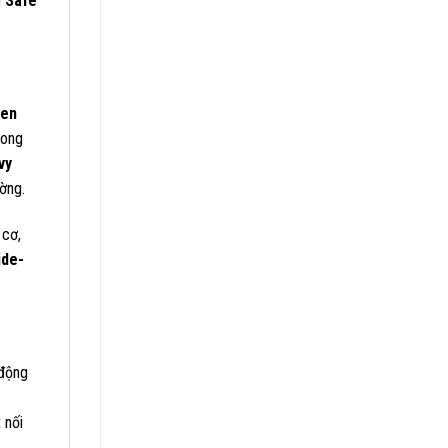
g
Safe
pen
rong
vy
ờng.
 cơ,
ide-
 động
 nối