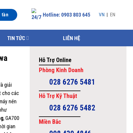
Hotline: 0903 803 645
n tần
VN
EN
TIN TỨC
LIÊN HỆ
wa
Hỗ Trợ Online
Phòng Kinh Doanh
028 6276 5481
là giải
ạt cho các
Hỗ Trợ Kỹ Thuật
 máy nén
028 6276 5482
 như
ng
, GA700
Miền Bắc
hời gian