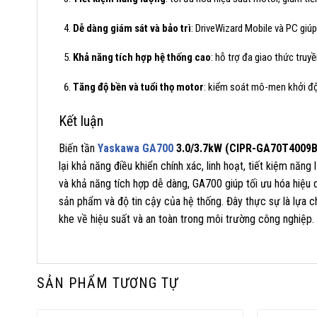
Dễ dàng giám sát và bảo trì
: DriveWizard Mobile và PC giúp
Khả năng tích hợp hệ thống cao
: hỗ trợ đa giao thức tru
Tăng độ bền và tuổi thọ motor
: kiểm soát mô-men khởi độ
Kết luận
Biến tần
Yaskawa GA700
3.0/3.7kW (CIPR-GA70T4009
lại khả năng điều khiển chính xác, linh hoạt, tiết kiệm năn
và khả năng tích hợp dễ dàng, GA700 giúp tối ưu hóa hiệu q
sản phẩm và độ tin cậy của hệ thống. Đây thực sự là lựa c
khe về hiệu suất và an toàn trong môi trường công nghiệp.
SẢN PHẨM TƯƠNG TỰ