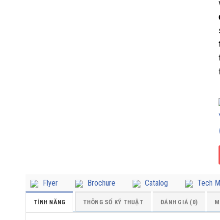
Flyer
Brochure
Catalog
Tech M
TÍNH NĂNG
THÔNG SỐ KỸ THUẬT
ĐÁNH GIÁ (0)
M