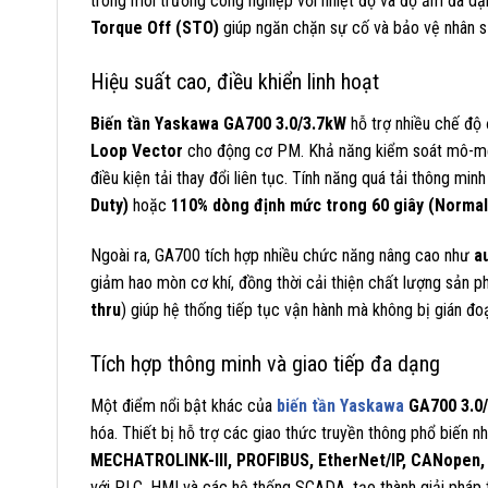
trong môi trường công nghiệp với nhiệt độ và độ ẩm đa d
Torque Off (STO)
giúp ngăn chặn sự cố và bảo vệ nhân s
Hiệu suất cao, điều khiển linh hoạt
Biến tần Yaskawa GA700 3.0/3.7kW
hỗ trợ nhiều chế độ 
Loop Vector
cho động cơ PM. Khả năng kiểm soát mô-men 
điều kiện tải thay đổi liên tục. Tính năng quá tải thông 
Duty)
hoặc
110% dòng định mức trong 60 giây (Normal
Ngoài ra, GA700 tích hợp nhiều chức năng nâng cao như
a
giảm hao mòn cơ khí, đồng thời cải thiện chất lượng sản 
thru
) giúp hệ thống tiếp tục vận hành mà không bị gián đo
Tích hợp thông minh và giao tiếp đa dạng
Một điểm nổi bật khác của
biến tần Yaskawa
GA700 3.0
hóa. Thiết bị hỗ trợ các giao thức truyền thông phổ biến 
MECHATROLINK-III, PROFIBUS, EtherNet/IP, CANopen
với PLC, HMI và các hệ thống SCADA, tạo thành giải pháp tự