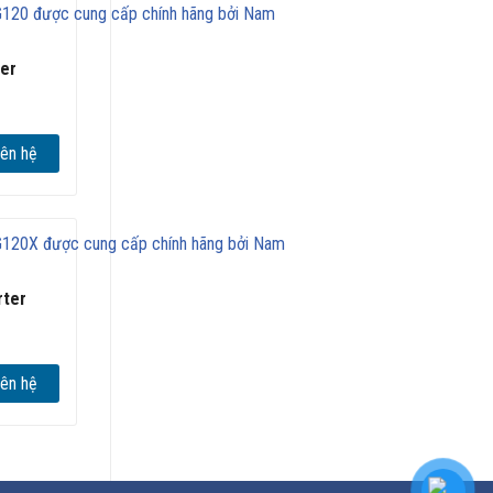
ter
iên hệ
rter
iên hệ