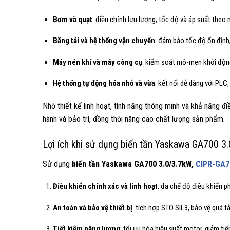
Bơm và quạt
: điều chỉnh lưu lượng, tốc độ và áp suất theo 
Băng tải và hệ thống vận chuyển
: đảm bảo tốc độ ổn định,
Máy nén khí và máy công cụ
: kiểm soát mô-men khởi động, 
Hệ thống tự động hóa nhỏ và vừa
: kết nối dễ dàng với PL
Nhờ thiết kế linh hoạt, tính năng thông minh và khả năng đi
hành và bảo trì, đồng thời nâng cao chất lượng sản phẩm.
Lợi ích khi sử dụng biến tần Yaskawa GA700 3
Sử dụng
biến tần Yaskawa GA700 3.0/3.7kW,
CIPR-GA7
Điều khiển chính xác và linh hoạt
: đa chế độ điều khiển p
An toàn và bảo vệ thiết bị
: tích hợp STO SIL3, bảo vệ quá t
Tiết kiệm năng lượng
: tối ưu hóa hiệu suất motor, giảm tiế