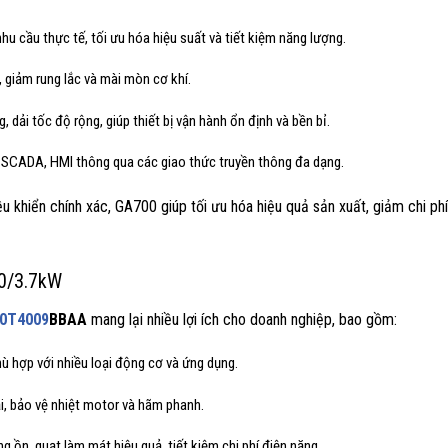
nhu cầu thực tế, tối ưu hóa hiệu suất và tiết kiệm năng lượng.
 giảm rung lắc và mài mòn cơ khí.
dải tốc độ rộng, giúp thiết bị vận hành ổn định và bền bỉ.
C, SCADA, HMI thông qua các giao thức truyền thông đa dạng.
ều khiển chính xác, GA700 giúp tối ưu hóa hiệu quả sản xuất, giảm chi ph
.0/3.7kW
0T4009
BBAA
mang lại nhiều lợi ích cho doanh nghiệp, bao gồm:
hù hợp với nhiều loại động cơ và ứng dụng.
ải, bảo vệ nhiệt motor và hãm phanh.
ng ồn, quạt làm mát hiệu quả, tiết kiệm chi phí điện năng.