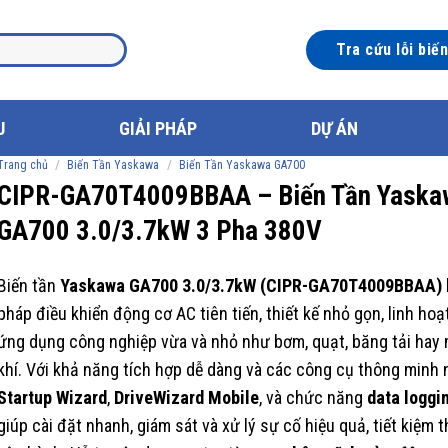
Tra cứu lỗi biế
U
GIẢI PHÁP
DỰ ÁN
/
/
Trang chủ
Biến Tần Yaskawa
Biến Tần Yaskawa GA700
CIPR-GA70T4009BBAA – Biến Tần Yaska
GA700 3.0/3.7kW 3 Pha 380V
Biến tần
Yaskawa GA700 3.0/3.7kW (CIPR-GA70T4009BBAA)
pháp điều khiển động cơ AC tiên tiến, thiết kế nhỏ gọn, linh ho
ứng dụng công nghiệp vừa và nhỏ như bơm, quạt, băng tải hay
khí. Với khả năng tích hợp dễ dàng và các công cụ thông minh
Startup Wizard
,
DriveWizard Mobile
, và chức năng
data loggi
giúp cài đặt nhanh, giám sát và xử lý sự cố hiệu quả, tiết kiệm t