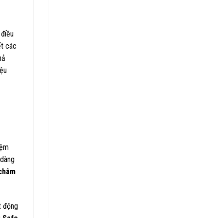
 điều
ết các
hả
iệu
iệm
 dàng
 châm
t động