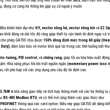
ạng. Hơn nữa, GA700 đáp ứng tiêu chuẩn an toàn
SIL3
, đảm bảo tính năn
ự, động cơ cùng hệ thống khi gặp sự cố ngoài ý muốn.
điều khiển hiện đại như
V/f, vector vòng hở, vector vòng kín
và
EZ O
khởi động và dải tốc độ rộng giúp thiết bị vận hành ổn định ngay cả t
minh cho phép GA700 chịu được
150% dòng định mức trong 60 giây (Hea
 Duty)
, đảm bảo bảo vệ motor khỏi quá tải trong các tình huống bất thư
uto-tuning, PID control
, và
chống rung
, giúp tối ưu hóa hiệu suất động
phẩm. Khả năng phục hồi khi mất nguồn ngắn (
momentary power loss r
ạn, rất phù hợp với các ứng dụng yêu cầu độ ổn định cao.
/3.7kW
là khả năng giao tiếp và tích hợp thông minh với các hệ thống tự
như
RS-485 Modbus RTU
, và có thể mở rộng thêm các giao thức như
, PROFINET
thông qua các card option. Điều này giúp GA700 dễ dàng kết
 động hóa đồng bộ, hiệu quả và tiết kiệm chi phí triển khai.