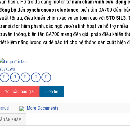
vận hành. Hỗ trợ đa dạng motor từ
nam châm vĩnh cửu
,
động 
đồng bộ
đến
synchronous reluctance
, biến tần GA700 đảm bả
suất tối ưu, điều khiển chính xác và an toàn cao với
STO SIL3
. 
transistor hãm phanh, các ngõ vào/ra linh hoạt và hỗ trợ nhiều
truyền thông, biến tần GA700 mang đến giải pháp điều khiển th
tiết kiệm năng lượng và dễ bảo trì cho hệ thống sản xuất hiện đ
Yêu cầu báo giá
Liên hệ
anual
More Documents
Ã SẢN PHẨM