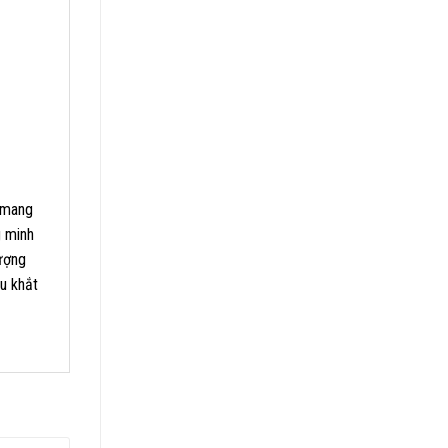
, mang
g minh
lượng
u khắt