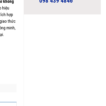
098 439 4846
cơ không
o hiệu
Tích hợp
 giao thức
ông minh,
ại.