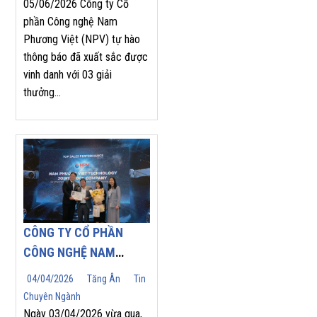
APPRECIATION MEET
05/06/2026 Công ty Cổ
phần Công nghệ Nam
2026
Phương Việt (NPV) tự hào
thông báo đã xuất sắc được
vinh danh với 03 giải
thưởng...
CÔNG TY CỔ PHẦN
CÔNG NGHỆ NAM
PHƯƠNG VIỆT (NPV
04/04/2026
Tăng Ân
Tin
JSC) TỰ HÀO ĐÓN
Chuyên Ngành
NHẬN GIẢI THƯỞNG
Ngày 03/04/2026 vừa qua,