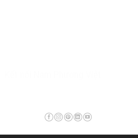
Hộp số giảm tốc
Thiết bị điện
Chính sách Nam Phương Việt
Chính sách bảo hành & hậu mãi
Chính sách bảo mật
Phương thức giao hàng & phí vận chuyển
Kết nối Nam Phương Việt