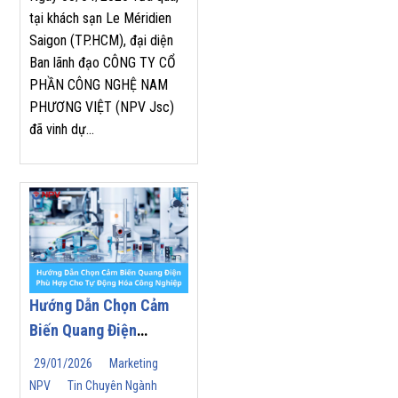
“TOP SALES
tại khách sạn Le Méridien
Saigon (TP.HCM), đại diện
PERFORMANCE 2025”
Ban lãnh đạo CÔNG TY CỔ
TẠI HỘI NGHỊ NHÀ
PHẦN CÔNG NGHỆ NAM
PHÂN PHỐI YASKAWA
PHƯƠNG VIỆT (NPV Jsc)
2026
đã vinh dự...
Hướng Dẫn Chọn Cảm
Biến Quang Điện
(Photoelectric Sensor)
29/01/2026
Marketing
Phù Hợp Cho Tự Động
NPV
Tin Chuyên Ngành