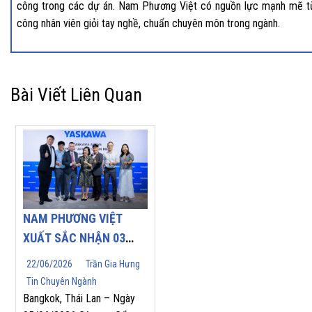
công trong các dự án. Nam Phương Việt có nguồn lực mạnh mẽ t
công nhân viên giỏi tay nghề, chuẩn chuyên môn trong ngành.
Bài Viết Liên Quan
NAM PHƯƠNG VIỆT
XUẤT SẮC NHẬN 03
GIẢI THƯỞNG DANH
22/06/2026
Trần Gia Hưng
GIÁ TẠI YASKAWA
Tin Chuyên Ngành
ASEAN PARTNERS’
Bangkok, Thái Lan – Ngày