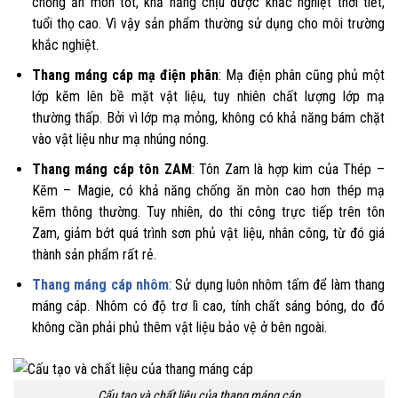
chống ăn mòn tốt, khả năng chịu được khắc nghiệt thời tiết,
tuổi thọ cao. Vì vậy sản phẩm thường sử dụng cho môi trường
khắc nghiệt.
Thang máng cáp mạ điện phân
: Mạ điện phân cũng phủ một
lớp kẽm lên bề mặt vật liệu, tuy nhiên chất lượng lớp mạ
thường thấp. Bởi vì lớp mạ mỏng, không có khả năng bám chặt
vào vật liệu như mạ nhúng nóng.
Thang máng cáp tôn ZAM
: Tôn Zam là hợp kim của Thép –
Kẽm – Magie, có khả năng chống ăn mòn cao hơn thép mạ
kẽm thông thường. Tuy nhiên, do thi công trực tiếp trên tôn
Zam, giảm bớt quá trình sơn phủ vật liệu, nhân công, từ đó giá
thành sản phẩm rất rẻ.
Thang máng cáp nhôm
: Sử dụng luôn nhôm tấm để làm thang
máng cáp. Nhôm có độ trơ lì cao, tính chất sáng bóng, do đó
không cần phải phủ thêm vật liệu bảo vệ ở bên ngoài.
Cấu tạo và chất liệu của thang máng cáp