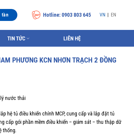
Hotline: 0903 803 645
n tần
VN
EN
TIN TỨC
LIÊN HỆ
NAM PHƯƠNG KCN NHƠN TRẠCH 2 ĐỒNG
lý nước thải
ắp hệ tủ điều khiển chính MCP, cung cấp và lắp đặt tủ
ung cấp gói phần mềm điều khiển – giám sát – thu thập dữ
ệ thống.