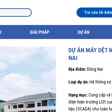
Tra cứu lỗi biế
U
GIẢI PHÁP
DỰ ÁN
DỰ ÁN MÁY DỆT 
NAI
Địa điểm:
Đồng Nai
Loại dự án:
Hệ thống xử 
Hạng mục:
Cung cấp và l
điện hiện trường LCP, c
liệu (SCADA) cho toàn h