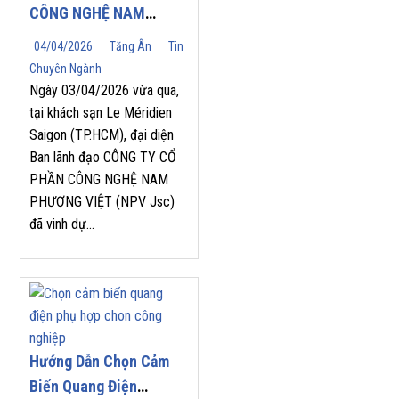
CÔNG NGHỆ NAM
PHƯƠNG VIỆT (NPV
04/04/2026
Tăng Ân
Tin
JSC) TỰ HÀO ĐÓN
Chuyên Ngành
NHẬN GIẢI THƯỞNG
Ngày 03/04/2026 vừa qua,
“TOP SALES
tại khách sạn Le Méridien
Saigon (TP.HCM), đại diện
PERFORMANCE 2025”
Ban lãnh đạo CÔNG TY CỔ
TẠI HỘI NGHỊ NHÀ
PHẦN CÔNG NGHỆ NAM
PHÂN PHỐI YASKAWA
PHƯƠNG VIỆT (NPV Jsc)
2026
đã vinh dự...
Hướng Dẫn Chọn Cảm
Biến Quang Điện