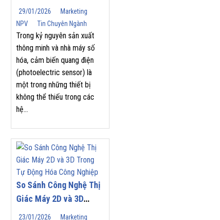
(Photoelectric Sensor)
29/01/2026
Marketing
Phù Hợp Cho Tự Động
NPV
Tin Chuyên Ngành
Hóa Công Nghiệp
Trong kỷ nguyên sản xuất
thông minh và nhà máy số
hóa, cảm biến quang điện
(photoelectric sensor) là
một trong những thiết bị
không thể thiếu trong các
hệ...
So Sánh Công Nghệ Thị
Giác Máy 2D và 3D
Trong Tự Động Hóa
23/01/2026
Marketing