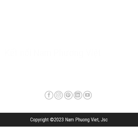
Chính sách Nam Phương Việt
Chính sách bảo hành & hậu mãi
Chính sách bảo mật
Phương thức giao hàng & phí vận chuyển
Kết nối Nam Phương Việt
Copyright ©2023 Nam Phuong Viet, Jsc