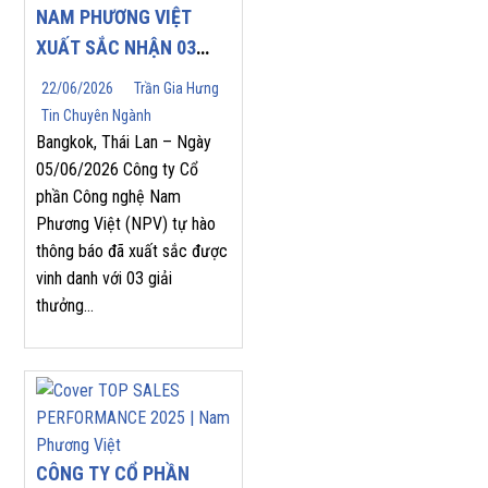
NAM PHƯƠNG VIỆT
XUẤT SẮC NHẬN 03
GIẢI THƯỞNG DANH
22/06/2026
Trần Gia Hưng
GIÁ TẠI YASKAWA
Tin Chuyên Ngành
ASEAN PARTNERS’
Bangkok, Thái Lan – Ngày
APPRECIATION MEET
05/06/2026 Công ty Cổ
phần Công nghệ Nam
2026
Phương Việt (NPV) tự hào
thông báo đã xuất sắc được
vinh danh với 03 giải
thưởng...
CÔNG TY CỔ PHẦN