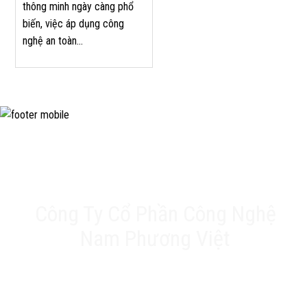
thông minh ngày càng phổ
biến, việc áp dụng công
nghệ an toàn...
Công Ty Cổ Phần Công Nghệ
Nam Phương Việt
Trụ sở chính: 20A Phan Chu Trinh, Tân Thành, Tân
Phú, TP.HCM