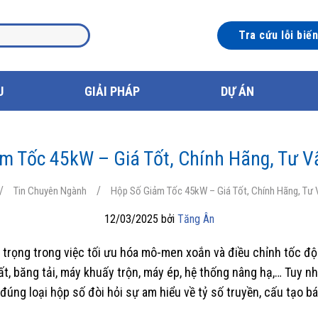
Tra cứu lỗi biế
U
GIẢI PHÁP
DỰ ÁN
m Tốc 45kW – Giá Tốt, Chính Hãng, Tư V
/
/
Tin Chuyên Ngành
Hộp Số Giảm Tốc 45kW – Giá Tốt, Chính Hãng, Tư 
12/03/2025 bởi
Tăng Ân
n trọng trong việc tối ưu hóa mô-men xoắn và điều chỉnh tốc đ
, băng tải, máy khuấy trộn, máy ép, hệ thống nâng hạ,… Tuy nh
đúng loại hộp số đòi hỏi sự am hiểu về tỷ số truyền, cấu tạo b