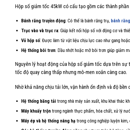
Hộp số giảm tốc 45kW có cấu tạo gồm các thành phần 
Bánh răng truyền động
: Có thể là bánh răng trụ,
bánh răn
Trục vào và trục ra
: Giúp kết nối hộp số với động cơ và thiế
Vỏ hộp số
: Được làm từ vật liệu chịu lực cao như gang hoặ
Hệ thống bôi trơn
: Dầu nhớt hoặc mỡ bôi trơn giúp giảm ma
Nguyên lý hoạt động của hộp số giảm tốc dựa trên sự t
tốc độ quay càng thấp nhưng mô-men xoắn càng cao.
Nhờ khả năng chịu tải lớn, vận hành ổn định và độ bền
Hệ thống băng tải
trong nhà máy sản xuất, khu khai thác k
Máy khuấy trộn
trong ngành thực phẩm, hóa chất, xử lý nướ
Máy ép và hệ thống nâng hạ
trong công nghiệp luyện kim, 