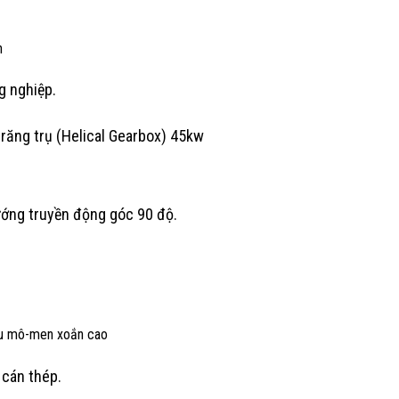
n
g nghiệp.
ướng truyền động góc 90 độ.
cầu mô-men xoắn cao
 cán thép.