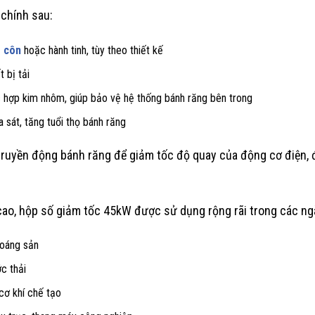
chính sau:
g côn
hoặc hành tinh, tùy theo thiết kế
t bị tải
c hợp kim nhôm, giúp bảo vệ hệ thống bánh răng bên trong
 sát, tăng tuổi thọ bánh răng
ruyền động bánh răng để giảm tốc độ quay của động cơ điện, đồ
 cao, hộp số giảm tốc 45kW được sử dụng rộng rãi trong các n
hoáng sản
c thải
cơ khí chế tạo