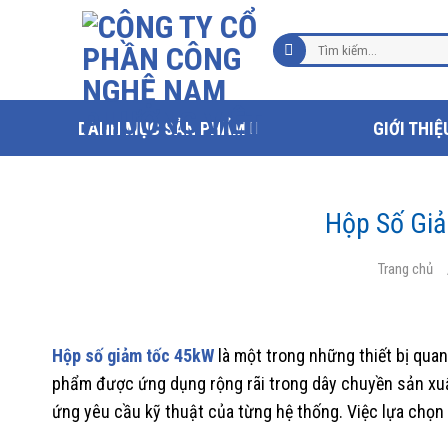
Chuyển
đến
Tìm
nội
kiếm:
dung
DANH MỤC SẢN PHẨM
GIỚI THIỆ
Hộp Số Giả
Trang chủ
Hộp số giảm tốc 45kW
là một trong những thiết bị qua
phẩm được ứng dụng rộng rãi trong dây chuyền sản xuất
ứng yêu cầu kỹ thuật của từng hệ thống. Việc lựa chọn 