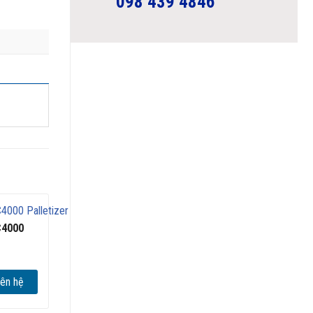
098 439 4846
C4000
iên hệ