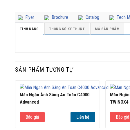
Flyer
Brochure
Catalog
Tech M
TÍNH NĂNG
THÔNG SỐ KỸ THUẬT
MÃ SẢN PHẨM
SẢN PHẨM TƯƠNG TỰ
Màn Ngăn Ánh Sáng An Toàn C4000
Màn Ngăn
Advanced
TWINOX4
Báo giá
Liên hệ
Báo giá