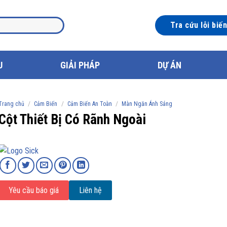
Tra cứu lỗi biế
U
GIẢI PHÁP
DỰ ÁN
/
/
/
Trang chủ
Cảm Biến
Cảm Biến An Toàn
Màn Ngăn Ánh Sáng
Cột Thiết Bị Có Rãnh Ngoài
Yêu cầu báo giá
Liên hệ