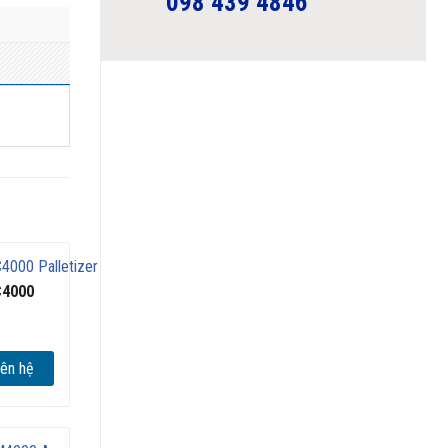
098 439 4846
C4000
iên hệ