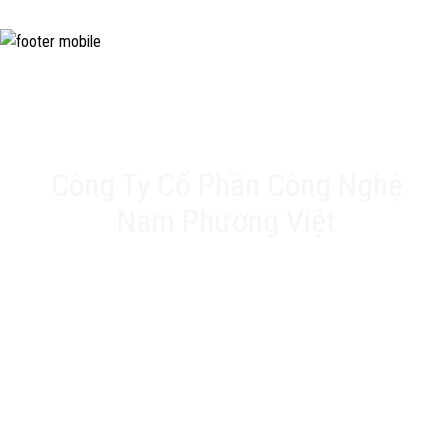
Công Ty Cổ Phần Công Nghệ
Nam Phương Việt
Trụ sở chính: 20A Phan Chu Trinh, Tân Thành, Tân
Phú, TP.HCM
VPĐD: Số 17 Ngõ 61, Đường K2, Cầu Diễm, Nam Từ
Liêm, Hà Nội
Nhà máy: 188 QL22, Ấp Tân Thới 3, Xã Tân Hiệp, Hóc
Môn, TP.HCM