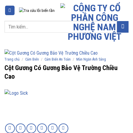
Chuyển
đến
nội
Tìm
dung
kiếm:
/
/
/
Trang chủ
Cảm Biến
Cảm Biến An Toàn
Màn Ngăn Ánh Sáng
Cột Gương Có Gương Bảo Vệ Trường Chiều
Cao