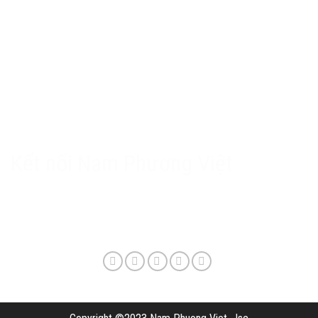
Chính sách Nam Phương Việt
Chính sách bảo hành & hậu mãi
Chính sách bảo mật
Phương thức giao hàng & phí vận chuyển
Kết nối Nam Phương Việt