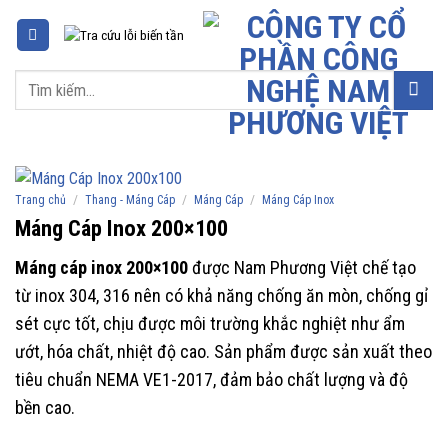
Chuyển
đến
nội
Tìm
dung
kiếm:
/
/
/
Trang chủ
Thang - Máng Cáp
Máng Cáp
Máng Cáp Inox
Máng Cáp Inox 200×100
Máng cáp inox 200×100
được Nam Phương Việt chế tạo
từ inox 304, 316 nên có khả năng chống ăn mòn, chống gỉ
sét cực tốt, chịu được môi trường khắc nghiệt như ẩm
ướt, hóa chất, nhiệt độ cao. Sản phẩm được sản xuất theo
tiêu chuẩn NEMA VE1-2017, đảm bảo chất lượng và độ
bền cao.