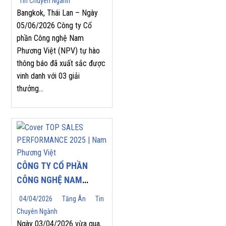
Tin Chuyên Ngành
ASEAN PARTNERS’
Bangkok, Thái Lan – Ngày
APPRECIATION MEET
05/06/2026 Công ty Cổ
phần Công nghệ Nam
2026
Phương Việt (NPV) tự hào
thông báo đã xuất sắc được
vinh danh với 03 giải
thưởng...
CÔNG TY CỔ PHẦN
CÔNG NGHỆ NAM
PHƯƠNG VIỆT (NPV
04/04/2026
Tăng Ân
Tin
JSC) TỰ HÀO ĐÓN
Chuyên Ngành
NHẬN GIẢI THƯỞNG
Ngày 03/04/2026 vừa qua,