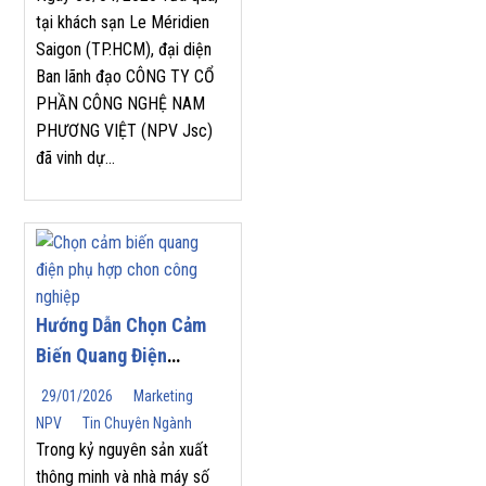
“TOP SALES
tại khách sạn Le Méridien
Saigon (TP.HCM), đại diện
PERFORMANCE 2025”
Ban lãnh đạo CÔNG TY CỔ
TẠI HỘI NGHỊ NHÀ
PHẦN CÔNG NGHỆ NAM
PHÂN PHỐI YASKAWA
PHƯƠNG VIỆT (NPV Jsc)
2026
đã vinh dự...
Hướng Dẫn Chọn Cảm
Biến Quang Điện
(Photoelectric Sensor)
29/01/2026
Marketing
Phù Hợp Cho Tự Động
NPV
Tin Chuyên Ngành
Hóa Công Nghiệp
Trong kỷ nguyên sản xuất
thông minh và nhà máy số