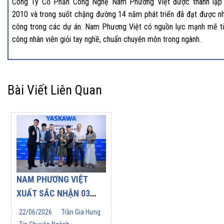
Công Ty Cổ Phần Công Nghệ Nam Phương Việt được thành lập
2010 và trong suốt chặng đường 14 năm phát triển đã đạt được nh
công trong các dự án. Nam Phương Việt có nguồn lực mạnh mẽ t
công nhân viên giỏi tay nghề, chuẩn chuyên môn trong ngành.
Bài Viết Liên Quan
NAM PHƯƠNG VIỆT
XUẤT SẮC NHẬN 03
GIẢI THƯỞNG DANH
22/06/2026
Trần Gia Hưng
GIÁ TẠI YASKAWA