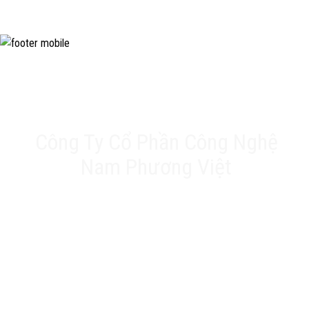
Công Ty Cổ Phần Công Nghệ
Nam Phương Việt
Trụ sở chính: 20A Phan Chu Trinh, Tân Thành, Tân
Phú, TP.HCM
VPĐD: Số 17 Ngõ 61, Đường K2, Cầu Diễm, Nam Từ
Liêm, Hà Nội
Nhà máy: 188 QL22, Ấp Tân Thới 3, Xã Tân Hiệp, Hóc
Môn, TP.HCM