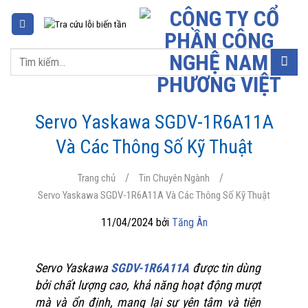
Chuyển
đến
nội
Tìm
dung
kiếm:
Servo Yaskawa SGDV-1R6A11A
Và Các Thông Số Kỹ Thuật
/
/
Trang chủ
Tin Chuyên Ngành
Servo Yaskawa SGDV-1R6A11A Và Các Thông Số Kỹ Thuật
11/04/2024 bởi
Tăng Ân
Servo Yaskawa
SGDV-1R6A11A
được tin dùng
bởi chất lượng cao, khả năng hoạt động mượt
mà và ổn định, mang lại sự yên tâm và tiện