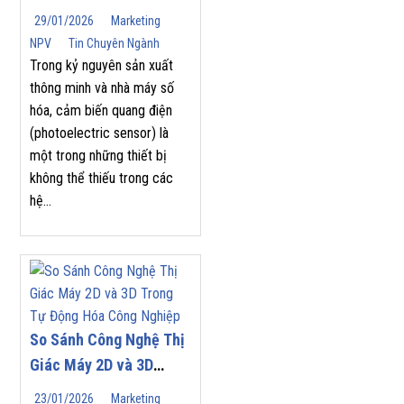
(Photoelectric Sensor)
29/01/2026
Marketing
Phù Hợp Cho Tự Động
NPV
Tin Chuyên Ngành
Hóa Công Nghiệp
Trong kỷ nguyên sản xuất
thông minh và nhà máy số
hóa, cảm biến quang điện
(photoelectric sensor) là
một trong những thiết bị
không thể thiếu trong các
hệ...
So Sánh Công Nghệ Thị
Giác Máy 2D và 3D
Trong Tự Động Hóa
23/01/2026
Marketing