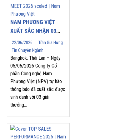
NAM PHƯƠNG VIỆT
XUẤT SẮC NHẬN 03
GIẢI THƯỞNG DANH
22/06/2026
Trần Gia Hưng
GIÁ TẠI YASKAWA
Tin Chuyên Ngành
ASEAN PARTNERS’
Bangkok, Thái Lan – Ngày
APPRECIATION MEET
05/06/2026 Công ty Cổ
phần Công nghệ Nam
2026
Phương Việt (NPV) tự hào
thông báo đã xuất sắc được
vinh danh với 03 giải
thưởng...