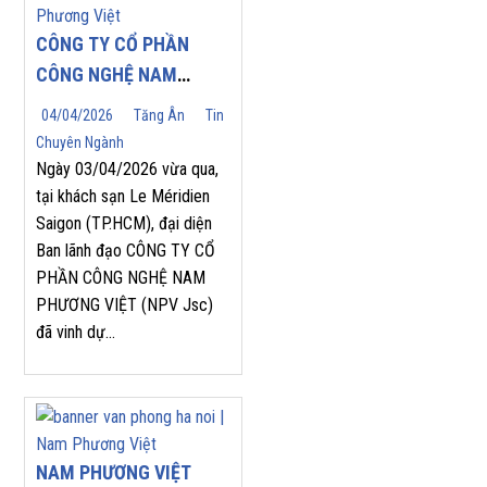
CÔNG TY CỔ PHẦN
CÔNG NGHỆ NAM
PHƯƠNG VIỆT (NPV
04/04/2026
Tăng Ân
Tin
JSC) TỰ HÀO ĐÓN
Chuyên Ngành
NHẬN GIẢI THƯỞNG
Ngày 03/04/2026 vừa qua,
“TOP SALES
tại khách sạn Le Méridien
Saigon (TP.HCM), đại diện
PERFORMANCE 2025”
Ban lãnh đạo CÔNG TY CỔ
TẠI HỘI NGHỊ NHÀ
PHẦN CÔNG NGHỆ NAM
PHÂN PHỐI YASKAWA
PHƯƠNG VIỆT (NPV Jsc)
2026
đã vinh dự...
NAM PHƯƠNG VIỆT