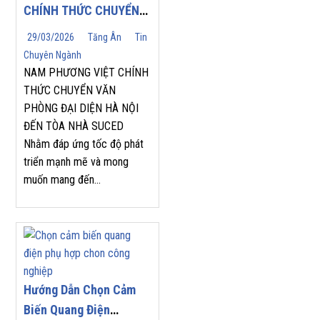
CHÍNH THỨC CHUYỂN
VĂN PHÒNG ĐẠI DIỆN
29/03/2026
Tăng Ân
Tin
HÀ NỘI ĐẾN TÒA NHÀ
Chuyên Ngành
SUCED
NAM PHƯƠNG VIỆT CHÍNH
THỨC CHUYỂN VĂN
PHÒNG ĐẠI DIỆN HÀ NỘI
ĐẾN TÒA NHÀ SUCED
Nhằm đáp ứng tốc độ phát
triển mạnh mẽ và mong
muốn mang đến...
Hướng Dẫn Chọn Cảm
Biến Quang Điện