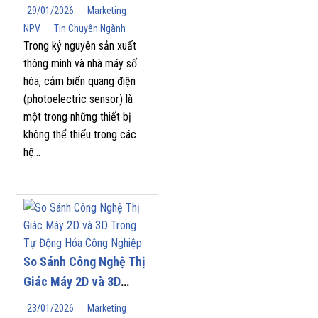
(Photoelectric Sensor)
29/01/2026
Marketing
Phù Hợp Cho Tự Động
NPV
Tin Chuyên Ngành
Hóa Công Nghiệp
Trong kỷ nguyên sản xuất
thông minh và nhà máy số
hóa, cảm biến quang điện
(photoelectric sensor) là
một trong những thiết bị
không thể thiếu trong các
hệ...
So Sánh Công Nghệ Thị
Giác Máy 2D và 3D
Trong Tự Động Hóa
23/01/2026
Marketing