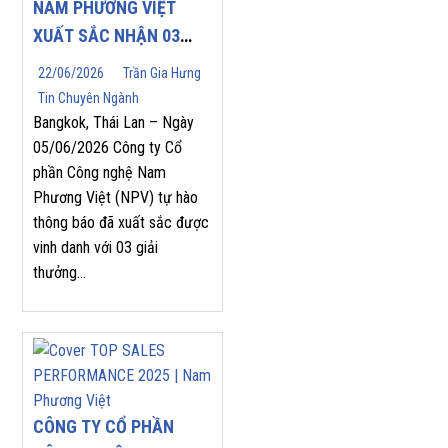
NAM PHƯƠNG VIỆT
XUẤT SẮC NHẬN 03
GIẢI THƯỞNG DANH
22/06/2026
Trần Gia Hưng
GIÁ TẠI YASKAWA
Tin Chuyên Ngành
ASEAN PARTNERS’
Bangkok, Thái Lan – Ngày
APPRECIATION MEET
05/06/2026 Công ty Cổ
phần Công nghệ Nam
2026
Phương Việt (NPV) tự hào
thông báo đã xuất sắc được
vinh danh với 03 giải
thưởng...
CÔNG TY CỔ PHẦN