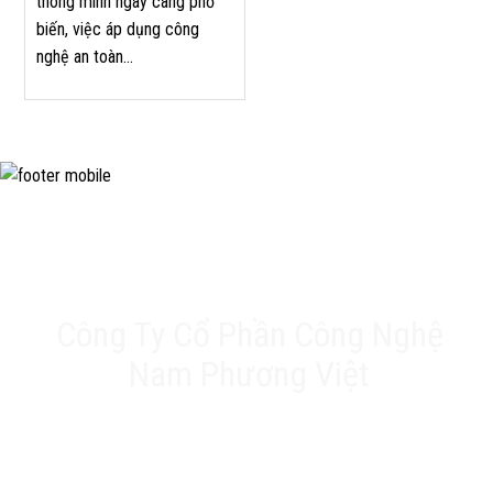
thông minh ngày càng phổ
biến, việc áp dụng công
nghệ an toàn...
Công Ty Cổ Phần Công Nghệ
Nam Phương Việt
Trụ sở chính: 20A Phan Chu Trinh, Tân Thành, Tân
Phú, TP.HCM