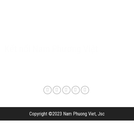
Chính sách Nam Phương Việt
Chính sách bảo hành & hậu mãi
Chính sách bảo mật
Phương thức giao hàng & phí vận chuyển
Kết nối Nam Phương Việt
Copyright ©2023 Nam Phuong Viet, Jsc