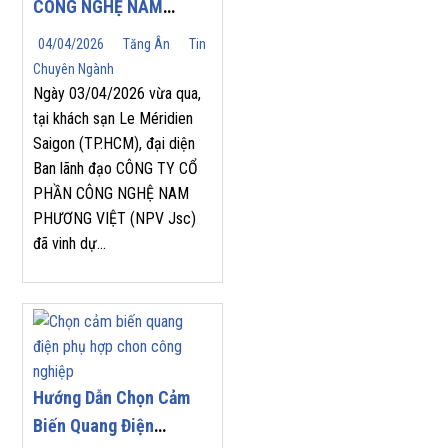
CÔNG NGHỆ NAM
PHƯƠNG VIỆT (NPV
04/04/2026
Tăng Ân
Tin
JSC) TỰ HÀO ĐÓN
Chuyên Ngành
NHẬN GIẢI THƯỞNG
Ngày 03/04/2026 vừa qua,
“TOP SALES
tại khách sạn Le Méridien
Saigon (TP.HCM), đại diện
PERFORMANCE 2025”
Ban lãnh đạo CÔNG TY CỔ
TẠI HỘI NGHỊ NHÀ
PHẦN CÔNG NGHỆ NAM
PHÂN PHỐI YASKAWA
PHƯƠNG VIỆT (NPV Jsc)
2026
đã vinh dự...
Hướng Dẫn Chọn Cảm
Biến Quang Điện