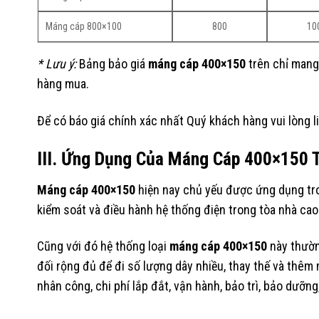
Máng cáp 800×100
800
10
* Lưu ý:
Bảng bảo giá
máng cáp
400×150
trên chỉ mang
hàng mua.
Để có báo giá chính xác nhất Quý khách hàng vui lòng l
III. Ứng Dụng Của Máng Cáp
400×150
T
Máng cáp
400×150
hiện nay chủ yếu được ứng dụng t
kiểm soát và điều hành hệ thống điện trong tòa nhà cao 
Cũng với đó hệ thống loại
máng cáp
400×150
này thườn
đối rộng đủ để đi số lượng dây nhiều, thay thế và thê
nhân công, chi phí lắp đắt, vận hành, bảo trì, bảo dưỡng