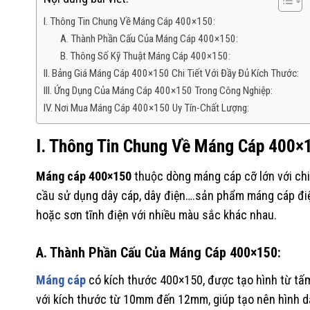
I. Thông Tin Chung Về Máng Cáp 400×150:
A. Thành Phần Cấu Của Máng Cáp 400×150:
B. Thông Số Kỹ Thuật Máng Cáp 400×150:
II. Bảng Giá Máng Cáp 400×150 Chi Tiết Với Đầy Đủ Kích Thước:
III. Ứng Dụng Của Máng Cáp 400×150 Trong Công Nghiệp:
IV. Nơi Mua Máng Cáp 400×150 Uy Tín-Chất Lượng:
I. Thông Tin Chung Về Máng Cáp
400×
Máng cáp
400×150
thuộc dòng máng cáp cỡ lớn với ch
cầu sử dụng dây cáp, dây điện….sản phẩm máng cáp đ
hoặc sơn tĩnh điện với nhiều màu sắc khác nhau.
A. Thành Phần Cấu Của Máng Cáp
400×150
:
Máng cáp
có kích thước
400×150
, được tạo hình từ t
với kích thước từ 10mm đến 12mm, giúp tạo nên hình d