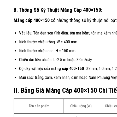
B. Thông Số Kỹ Thuật Máng Cáp
400×150
:
Máng cáp
400×150
có những thông số kỹ thuật nổi bật
Vật liệu: Tôn đen sơn tĩnh điện; tôn mạ kẽm; tôn mạ kẽm nh
Kích thước chiều rộng: W = 400 mm.
Kích thước chiều cao: H = 150 mm.
Chiều dài tiêu chuẩn: L=2.5 m hoặc 3.0m/cây.
Độ dày vật liệu của
máng cáp
400×150
: 0.8mm, 1.0mm, 1.
Màu sắc: trắng, xám, kem nhăn, cam hoặc Nam Phương Việt
II. Bảng Giá Máng Cáp
400×150
Chi Tiế
Tên sản phẩm
Chiều rộng (W)
Chiều c