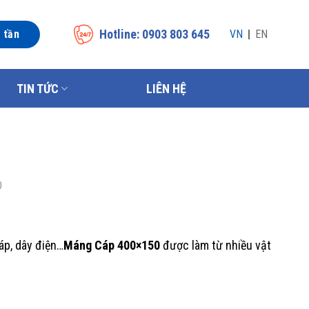
Hotline: 0903 803 645
n tần
VN
EN
TIN TỨC
LIÊN HỆ
0
áp, dây điện…
Máng Cáp 400×150
được làm từ nhiều vật