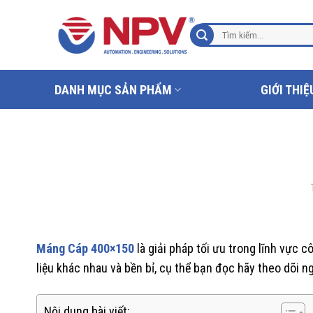
Chuyển
đến
Tìm
nội
kiếm:
dung
DANH MỤC SẢN PHẨM
GIỚI THIỆ
Máng Cáp 400×150
là giải pháp tối ưu trong lĩnh vực 
liệu khác nhau và bền bỉ, cụ thể bạn đọc hãy theo dõi n
Nội dung bài viết: