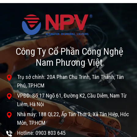
Công Ty Cổ Phần Công Nghệ
Nam Phương Việt
Trụ sở chính: 20A Phan Chu Trinh, Tân Thành, Tân
Phú, TP.HCM
VPĐD: Số 17 Ngõ 61, Đường K2, Cầu Diễm, Nam Từ
Liêm, Hà Nội
Nhà máy: 188 QL22, Ấp Tân Thới 3, Xã Tân Hiệp, Hóc
Môn, TP.HCM
Hotline: 0903 803 645