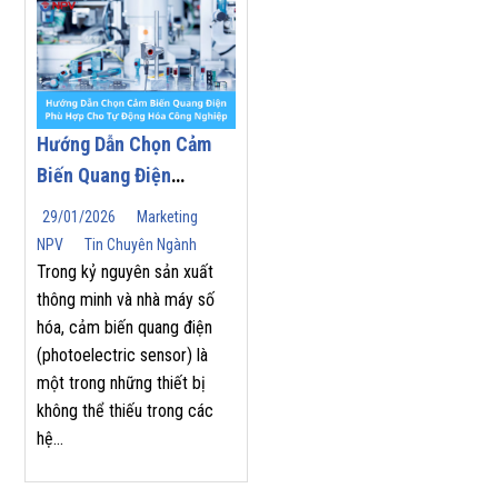
Hướng Dẫn Chọn Cảm
Biến Quang Điện
(Photoelectric Sensor)
29/01/2026
Marketing
Phù Hợp Cho Tự Động
NPV
Tin Chuyên Ngành
Hóa Công Nghiệp
Trong kỷ nguyên sản xuất
thông minh và nhà máy số
hóa, cảm biến quang điện
(photoelectric sensor) là
một trong những thiết bị
không thể thiếu trong các
hệ...