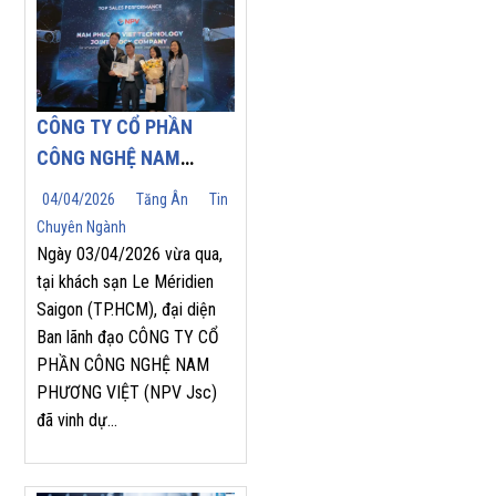
CÔNG TY CỔ PHẦN
CÔNG NGHỆ NAM
PHƯƠNG VIỆT (NPV
04/04/2026
Tăng Ân
Tin
JSC) TỰ HÀO ĐÓN
Chuyên Ngành
NHẬN GIẢI THƯỞNG
Ngày 03/04/2026 vừa qua,
“TOP SALES
tại khách sạn Le Méridien
Saigon (TP.HCM), đại diện
PERFORMANCE 2025”
Ban lãnh đạo CÔNG TY CỔ
TẠI HỘI NGHỊ NHÀ
PHẦN CÔNG NGHỆ NAM
PHÂN PHỐI YASKAWA
PHƯƠNG VIỆT (NPV Jsc)
2026
đã vinh dự...