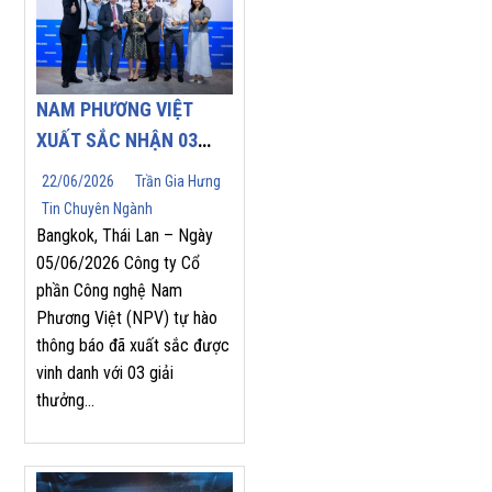
NAM PHƯƠNG VIỆT
XUẤT SẮC NHẬN 03
GIẢI THƯỞNG DANH
22/06/2026
Trần Gia Hưng
GIÁ TẠI YASKAWA
Tin Chuyên Ngành
ASEAN PARTNERS’
Bangkok, Thái Lan – Ngày
APPRECIATION MEET
05/06/2026 Công ty Cổ
phần Công nghệ Nam
2026
Phương Việt (NPV) tự hào
thông báo đã xuất sắc được
vinh danh với 03 giải
thưởng...