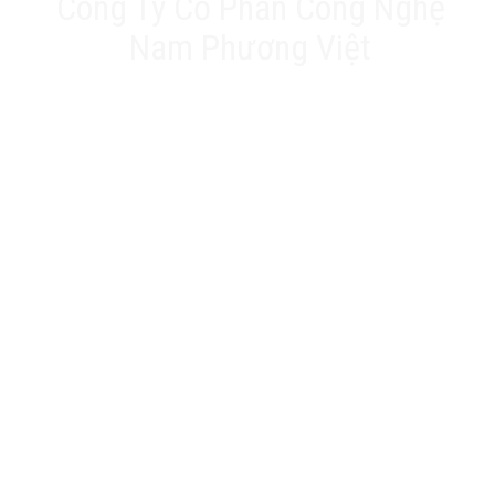
Công Ty Cổ Phần Công Nghệ
Nam Phương Việt
Trụ sở chính: 20A Phan Chu Trinh, Tân Thành, Tân
Phú, TP.HCM
VPĐD: Số 17 Ngõ 61, Đường K2, Cầu Diễm, Nam Từ
Liêm, Hà Nội
Nhà máy: 188 QL22, Ấp Tân Thới 3, Xã Tân Hiệp, Hóc
Môn, TP.HCM
Hotline: 0903 803 645
Email: info@namphuongviet.vn
MST: 0310201404
Sản phẩm - Dịch vụ
Biến tần
Cảm biến