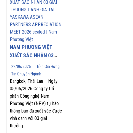
NAM PHƯƠNG VIỆT
XUẤT SẮC NHẬN 03
GIẢI THƯỞNG DANH
22/06/2026
Trần Gia Hưng
GIÁ TẠI YASKAWA
Tin Chuyên Ngành
ASEAN PARTNERS’
Bangkok, Thái Lan – Ngày
APPRECIATION MEET
05/06/2026 Công ty Cổ
phần Công nghệ Nam
2026
Phương Việt (NPV) tự hào
thông báo đã xuất sắc được
vinh danh với 03 giải
thưởng...