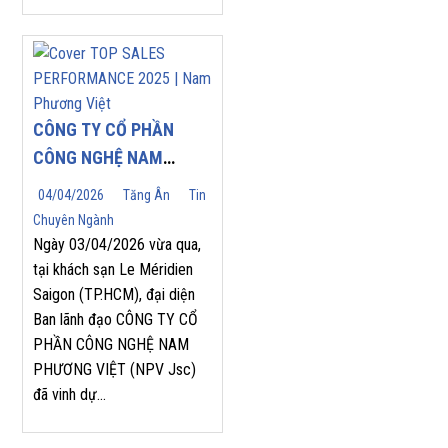
CÔNG TY CỔ PHẦN
CÔNG NGHỆ NAM
PHƯƠNG VIỆT (NPV
04/04/2026
Tăng Ân
Tin
JSC) TỰ HÀO ĐÓN
Chuyên Ngành
NHẬN GIẢI THƯỞNG
Ngày 03/04/2026 vừa qua,
“TOP SALES
tại khách sạn Le Méridien
Saigon (TP.HCM), đại diện
PERFORMANCE 2025”
Ban lãnh đạo CÔNG TY CỔ
TẠI HỘI NGHỊ NHÀ
PHẦN CÔNG NGHỆ NAM
PHÂN PHỐI YASKAWA
PHƯƠNG VIỆT (NPV Jsc)
2026
đã vinh dự...