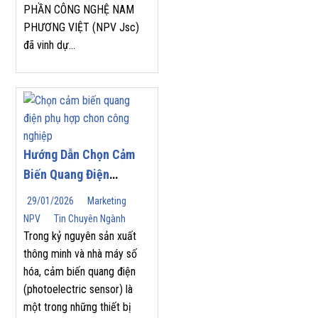
PHẦN CÔNG NGHỆ NAM
PHÂN PHỐI YASKAWA
PHƯƠNG VIỆT (NPV Jsc)
2026
đã vinh dự...
Hướng Dẫn Chọn Cảm
Biến Quang Điện
(Photoelectric Sensor)
29/01/2026
Marketing
Phù Hợp Cho Tự Động
NPV
Tin Chuyên Ngành
Hóa Công Nghiệp
Trong kỷ nguyên sản xuất
thông minh và nhà máy số
hóa, cảm biến quang điện
(photoelectric sensor) là
một trong những thiết bị