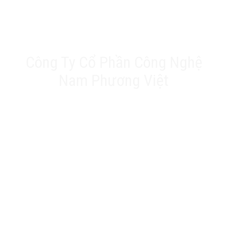
Công Ty Cổ Phần Công Nghệ
Nam Phương Việt
Trụ sở chính: 20A Phan Chu Trinh, Tân Thành, Tân
Phú, TP.HCM
VPĐD: Số 17 Ngõ 61, Đường K2, Cầu Diễm, Nam Từ
Liêm, Hà Nội
Nhà máy: 188 QL22, Ấp Tân Thới 3, Xã Tân Hiệp, Hóc
Môn, TP.HCM
Hotline: 0903 803 645
Email: info@namphuongviet.vn