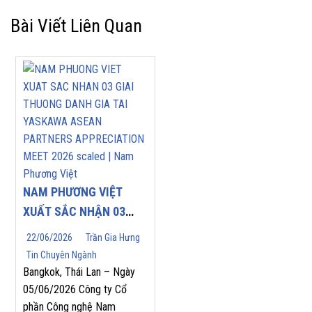
Bài Viết Liên Quan
NAM PHƯƠNG VIỆT
XUẤT SẮC NHẬN 03
GIẢI THƯỞNG DANH
22/06/2026
Trần Gia Hưng
GIÁ TẠI YASKAWA
Tin Chuyên Ngành
ASEAN PARTNERS’
Bangkok, Thái Lan – Ngày
APPRECIATION MEET
05/06/2026 Công ty Cổ
phần Công nghệ Nam
2026