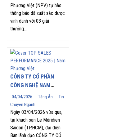
Phương Việt (NPV) tự hào
thông báo đã xuất sắc được
vinh danh với 03 giải
thưởng...
CÔNG TY CỔ PHẦN
CÔNG NGHỆ NAM
PHƯƠNG VIỆT (NPV
04/04/2026
Tăng Ân
Tin
JSC) TỰ HÀO ĐÓN
Chuyên Ngành
NHẬN GIẢI THƯỞNG
Ngày 03/04/2026 vừa qua,
“TOP SALES
tại khách sạn Le Méridien
Saigon (TP.HCM), đại diện
PERFORMANCE 2025”
Ban lãnh đạo CÔNG TY CỔ
TẠI HỘI NGHỊ NHÀ