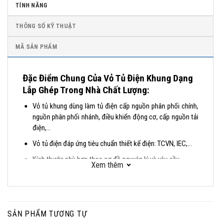
TÍNH NĂNG
THÔNG SỐ KỸ THUẬT
MÃ SẢN PHẨM
Đặc Điểm Chung Của Vỏ Tủ Điện Khung Dạng
Lắp Ghép Trong Nhà Chất Lượng:
Vỏ tủ khung dùng làm tủ điện cấp nguồn phân phối chính,
nguồn phân phối nhánh, điều khiển động cơ, cấp nguồn tải
điện,…
Vỏ tủ điện đáp ứng tiêu chuẩn thiết kế điện: TCVN, IEC,…
Kích thước phù hợp theo sơ đồ nguyên lý và yêu cầu
Xem thêm
Vỏ tủ điện khung dạng lắp ghép trong nhà
được thiết
kế thẩm mỹ, dễ dàng gá lắp, mở rộng, vận hành và bảo trì,
bảo dưỡng.
Phạm vi sử dụng: Nhà máy công nghiệp, Tòa nhà, Trung
SẢN PHẨM TƯƠNG TỰ