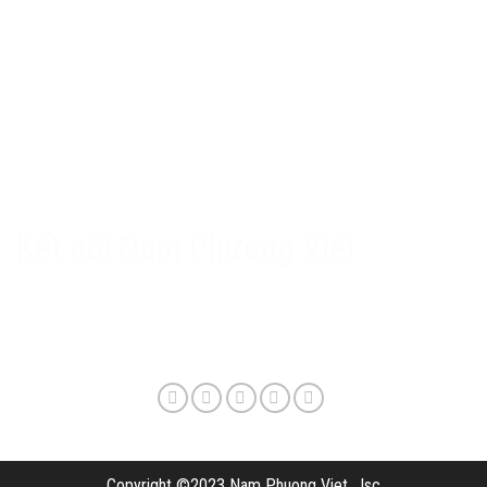
Chính sách Nam Phương Việt
Chính sách bảo hành & hậu mãi
Chính sách bảo mật
Phương thức giao hàng & phí vận chuyển
Kết nối Nam Phương Việt
Copyright ©2023 Nam Phuong Viet, Jsc