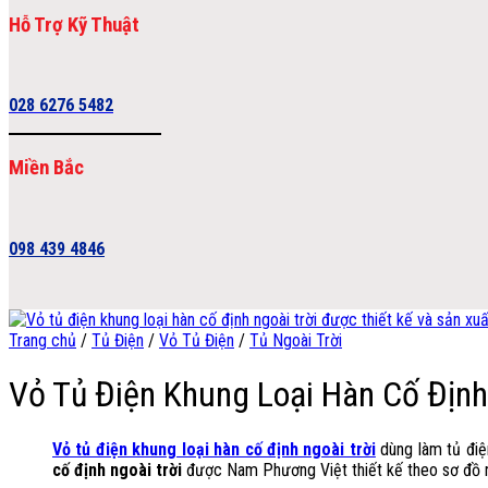
Hỗ Trợ Kỹ Thuật
028 6276 5482
Miền Bắc
098 439 4846
Trang chủ
/
Tủ Điện
/
Vỏ Tủ Điện
/
Tủ Ngoài Trời
Vỏ Tủ Điện Khung Loại Hàn Cố Định
Vỏ tủ điện khung loại hàn cố định ngoài trời
dùng làm tủ điệ
cố định ngoài trời
được Nam Phương Việt thiết kế theo sơ đồ 