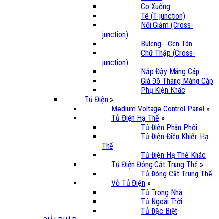
Co Xuống
Tê (T-junction)
Nối Giảm (Cross-
junction)
Bulong - Con Tán
Chữ Thập (Cross-
junction)
Nắp Đậy Máng Cáp
Giá Đỡ Thang Máng Cáp
Phụ Kiện Khác
Tủ Điện
»
Medium Voltage Control Panel
»
Tủ Điện Hạ Thế
»
Tủ Điện Phân Phối
Tủ Điện Điều Khiển Hạ
Thế
Tủ Điện Hạ Thế Khác
Tủ Điện Đóng Cắt Trung Thế
»
Tủ Đóng Cắt Trung Thế
Vỏ Tủ Điện
»
Tủ Trong Nhà
Tủ Ngoài Trời
Tủ Đặc Biệt