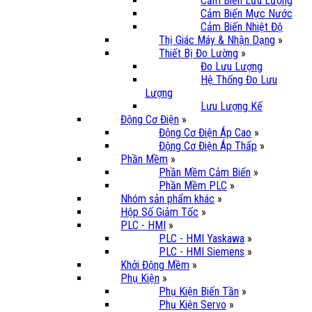
Cảm Biến Lưu Lượng
Cảm Biến Mực Nước
Cảm Biến Nhiệt Độ
Thị Giác Máy & Nhận Dạng
»
Thiết Bị Đo Lường
»
Đo Lưu Lượng
Hệ Thống Đo Lưu
Lượng
Lưu Lượng Kế
Động Cơ Điện
»
Động Cơ Điện Áp Cao
»
Động Cơ Điện Áp Thấp
»
Phần Mềm
»
Phần Mềm Cảm Biến
»
Phần Mềm PLC
»
Nhóm sản phẩm khác
»
Hộp Số Giảm Tốc
»
PLC - HMI
»
PLC - HMI Yaskawa
»
PLC - HMI Siemens
»
Khởi Động Mềm
»
Phụ Kiện
»
Phụ Kiện Biến Tần
»
Phụ Kiện Servo
»