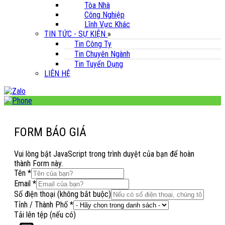
Tòa Nhà
Công Nghiệp
Lĩnh Vực Khác
TIN TỨC - SỰ KIỆN
»
Tin Công Ty
Tin Chuyên Ngành
Tin Tuyển Dụng
LIÊN HỆ
FORM BÁO GIÁ
Vui lòng bật JavaScript trong trình duyệt của bạn để hoàn
thành Form này.
Tên
*
bắt
Email
*
Tên
Số điện thoại (không bắt buộc)
lên
Tỉnh / Thành Phố
*
Tải lên tệp (nếu có)