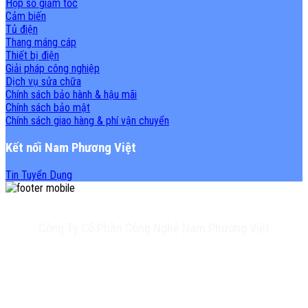
Hộp số giảm tốc
Cảm biến
Tủ điện
Thang máng cáp
Thiết bị điện
Giải pháp công nghiệp
Dịch vụ sửa chữa
Chính sách bảo hành & hậu mãi
Chính sách bảo mật
Chính sách giao hàng & phí vận chuyển
Kết nối Nam Phương Việt
Tin Tuyển Dụng
Công Ty Cổ Phần Công Nghệ Nam Phương Việt
Trụ sở chính: 20A Phan Chu Trinh, Tân Thành, Tân Phú, TP.HCM