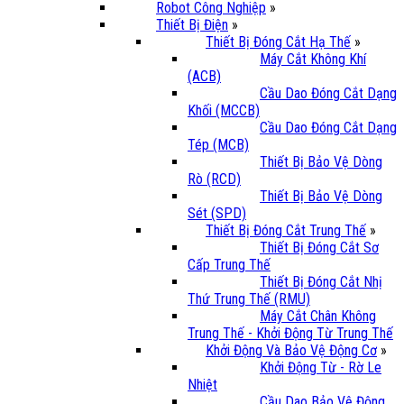
Robot Công Nghiệp
»
Thiết Bị Điện
»
Thiết Bị Đóng Cắt Hạ Thế
»
Máy Cắt Không Khí
(ACB)
Cầu Dao Đóng Cắt Dạng
Khối (MCCB)
Cầu Dao Đóng Cắt Dạng
Tép (MCB)
Thiết Bị Bảo Vệ Dòng
Rò (RCD)
Thiết Bị Bảo Vệ Dòng
Sét (SPD)
Thiết Bị Đóng Cắt Trung Thế
»
Thiết Bị Đóng Cắt Sơ
Cấp Trung Thế
Thiết Bị Đóng Cắt Nhị
Thứ Trung Thế (RMU)
Máy Cắt Chân Không
Trung Thế - Khởi Động Từ Trung Thế
Khởi Động Và Bảo Vệ Động Cơ
»
Khởi Động Từ - Rờ Le
Nhiệt
Cầu Dao Bảo Vệ Động