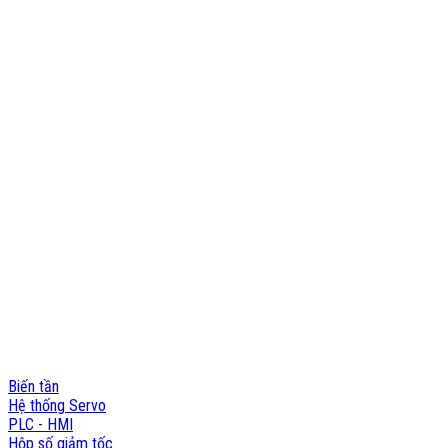
VPĐD: Số 17 Ngõ 61, Đường K2, Cầu Diễm, Nam Từ Liêm, Hà Nội
Nhà máy: 188 QL22, Ấp Tân Thới 3, Xã Tân Hiệp, Hóc Môn, TP.HCM
Hotline: 0903 803 645
Email: info@namphuongviet.vn
MST: 0310201404
Sản phẩm - Dịch vụ
Biến tần
Hệ thống Servo
PLC - HMI
Hộp số giảm tốc