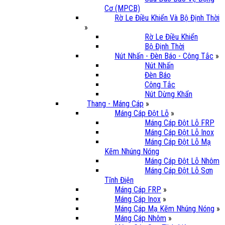
Cơ (MPCB)
Rờ Le Điều Khiển Và Bộ Định Thời
»
Rờ Le Điều Khiển
Bộ Định Thời
Nút Nhấn - Đèn Báo - Công Tắc
»
Nút Nhấn
Đèn Báo
Công Tắc
Nút Dừng Khẩn
Thang - Máng Cáp
»
Máng Cáp Đột Lỗ
»
Máng Cáp Đột Lỗ FRP
Máng Cáp Đột Lỗ Inox
Máng Cáp Đột Lỗ Mạ
Kẽm Nhúng Nóng
Máng Cáp Đột Lỗ Nhôm
Máng Cáp Đột Lỗ Sơn
Tĩnh Điện
Máng Cáp FRP
»
Máng Cáp Inox
»
Máng Cáp Mạ Kẽm Nhúng Nóng
»
Máng Cáp Nhôm
»