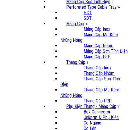
Máng Cáp Sơn Tĩnh Điện
»
Perforated Type Cable Tray
»
HDT
SDT
Máng Cáp
»
Máng Cáp Inox
Máng Cáp Mạ Kẽm
Nhúng Nóng
Máng Cáp Nhôm
Máng Cáp Sơn Tĩnh Điện
Máng Cáp FRP
Thang Cáp
»
Thang Cáp Inox
Thang Cáp Nhôm
Thang Cáp Sơn Tĩnh
Điện
Thang Cáp Mạ Kẽm
Nhúng Nóng
Thang Cáp FRP
Phụ Kiện Thang - Máng Cáp
»
Box Connector
Unistrut & Phụ Kiện
Co Ngang
Co Lên