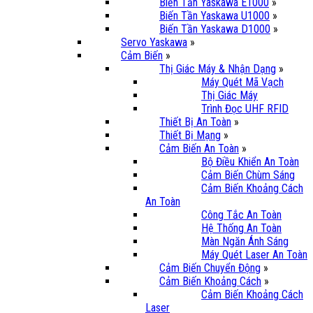
Biến Tần Yaskawa E1000
»
Biến Tần Yaskawa U1000
»
Biến Tần Yaskawa D1000
»
Servo Yaskawa
»
Cảm Biến
»
Thị Giác Máy & Nhận Dạng
»
Máy Quét Mã Vạch
Thị Giác Máy
Trình Đọc UHF RFID
Thiết Bị An Toàn
»
Thiết Bị Mạng
»
Cảm Biến An Toàn
»
Bộ Điều Khiển An Toàn
Cảm Biến Chùm Sáng
Cảm Biến Khoảng Cách
An Toàn
Công Tắc An Toàn
Hệ Thống An Toàn
Màn Ngăn Ánh Sáng
Máy Quét Laser An Toàn
Cảm Biến Chuyển Động
»
Cảm Biến Khoảng Cách
»
Cảm Biến Khoảng Cách
Laser