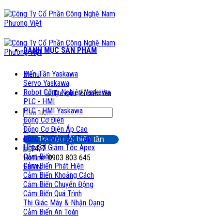
Chuyển
đến
nội
dung
DANH MỤC SẢN PHẨM
Biến Tần Yaskawa
Menu
Servo Yaskawa
Robot Công Nghiệp Yaskawa
PLC - HMI
PLC - HMI Yaskawa
Tìm
Động Cơ Điện
kiếm:
Động Cơ Điện Áp Cao
Động Cơ Điện Áp Thấp
Tra cứu lỗi biến tần
Hộp Số Giảm Tốc Apex
Cảm Biến
Hotline: 0903 803 645
Cảm Biến Phát Hiện
EN
VN
Cảm Biến Khoảng Cách
Cảm Biến Chuyển Động
Cảm Biến Quá Trình
Thị Giác Máy & Nhận Dạng
Cảm Biến An Toàn