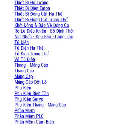
Thiết Bị Đo Lường
Thiết Bị Điện Eaton
Thiết Bị Đóng Cắt Hạ Thế
Thiết Bị Đóng Cắt Trung Thế
Khởi Động & Bảo Vệ Động Cơ
Rơ Le Điều Khiển - Bộ Định Thời
Nút Nhấn - Đèn Báo - Công Tắc
Tủ Điện
Tủ Điện Hạ Thế
Tủ Điện Trung Thế
Vỏ Tủ Điện
Thang - Máng Cáp
Thang Cáp
Máng Cáp
Máng Cáp Đột Lỗ
Phụ Kiện
Phụ Kiện Biến Tần
Phụ Kiện Servo
Phụ Kiện Thang - Máng Cáp
Phần Mềm
Phần Mềm PLC
Phần Mềm Cảm Biến