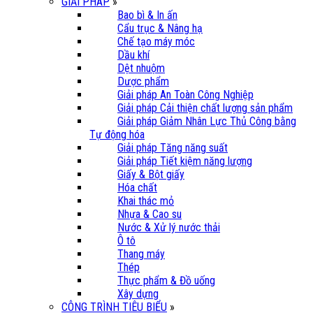
GIẢI PHÁP
»
Bao bì & In ấn
Cẩu trục & Nâng hạ
Chế tạo máy móc
Dầu khí
Dệt nhuộm
Dược phẩm
Giải pháp An Toàn Công Nghiệp
Giải pháp Cải thiện chất lượng sản phẩm
Giải pháp Giảm Nhân Lực Thủ Công bằng
Tự động hóa
Giải pháp Tăng năng suất
Giải pháp Tiết kiệm năng lượng
Giấy & Bột giấy
Hóa chất
Khai thác mỏ
Nhựa & Cao su
Nước & Xử lý nước thải
Ô tô
Thang máy
Thép
Thực phẩm & Đồ uống
Xây dựng
CÔNG TRÌNH TIÊU BIỂU
»