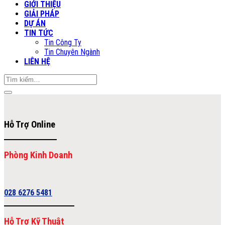
GIỚI THIỆU
GIẢI PHÁP
DỰ ÁN
TIN TỨC
Tin Công Ty
Tin Chuyên Ngành
LIÊN HỆ
Tìm
kiếm:
Hỗ Trợ Online
Phòng Kinh Doanh
028 6276 5481
Hỗ Trợ Kỹ Thuật