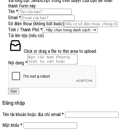
Vui lòng bật JavaScript trong trình duyệt của bạn để hoàn
thành Form này.
Tên
*
Số
Email
*
/
Số điện thoại (không bắt buộc)
buộc)
Tỉnh / Thành Phố
*
Tải lên tệp (nếu có)
Click or drag a file to this area to upload.
Nội dung
*
Gửi
Đăng nhập
Tên tài khoản hoặc địa chỉ email
*
Mật khẩu
*