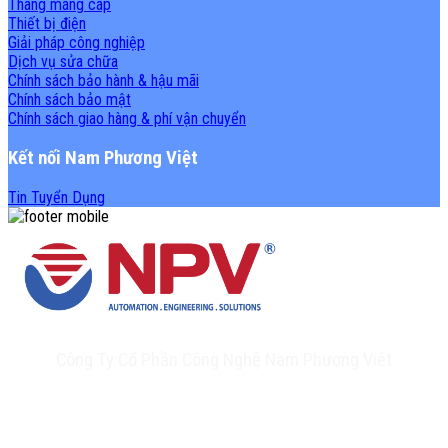
Thang máng cáp
Thiết bị điện
Giải pháp công nghiệp
Dịch vụ sửa chữa
Chính sách bảo hành & hậu mãi
Chính sách bảo mật
Chính sách giao hàng & phí vận chuyển
Kết nối Nam Phương Việt
Tin Tuyển Dụng
Công Ty Cổ Phần Công Nghệ Nam Phương Việt
Trụ sở chính: 20A Phan Chu Trinh, Tân Thành, Tân Phú, TP.HCM