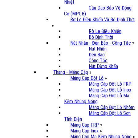
Nhiệt
Cầu Dao Bảo Vệ Động
Cơ (MPCB)
Rờ Le Điều Khiển Và Bộ Định Thời
»
Rờ Le Điều Khiển
Bộ Định Thời
Nút Nhấn - Đèn Báo - Công Tắc
»
Nút Nhấn
Đèn Báo
Công Tắc
Nút Dừng Khẩn
Thang - Máng Cáp
»
Máng Cáp Đột Lỗ
»
Máng Cáp Đột Lỗ FRP
Máng Cáp Đột Lỗ Inox
Máng Cáp Đột Lỗ Mạ
Kẽm Nhúng Nóng
Máng Cáp Đột Lỗ Nhôm
Máng Cáp Đột Lỗ Sơn
Tĩnh Điện
Máng Cáp FRP
»
Máng Cáp Inox
»
Máng Cáp Mạ Kẽm Nhúng Nóng
»