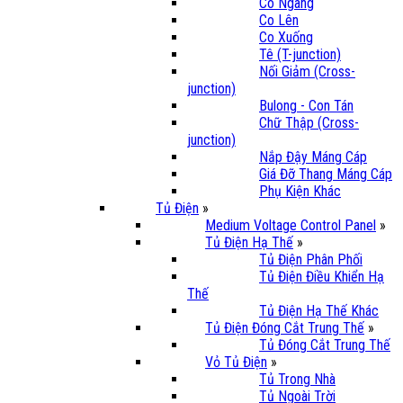
Co Ngang
Co Lên
Co Xuống
Tê (T-junction)
Nối Giảm (Cross-
junction)
Bulong - Con Tán
Chữ Thập (Cross-
junction)
Nắp Đậy Máng Cáp
Giá Đỡ Thang Máng Cáp
Phụ Kiện Khác
Tủ Điện
»
Medium Voltage Control Panel
»
Tủ Điện Hạ Thế
»
Tủ Điện Phân Phối
Tủ Điện Điều Khiển Hạ
Thế
Tủ Điện Hạ Thế Khác
Tủ Điện Đóng Cắt Trung Thế
»
Tủ Đóng Cắt Trung Thế
Vỏ Tủ Điện
»
Tủ Trong Nhà
Tủ Ngoài Trời