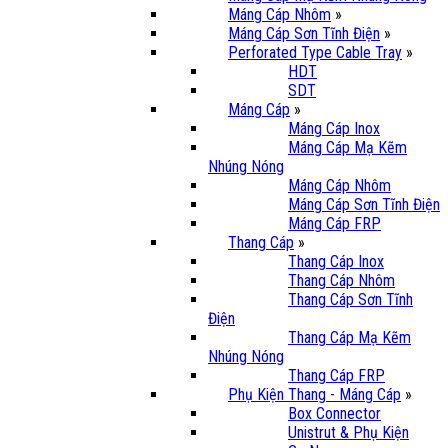
Máng Cáp Nhôm
»
Máng Cáp Sơn Tĩnh Điện
»
Perforated Type Cable Tray
»
HDT
SDT
Máng Cáp
»
Máng Cáp Inox
Máng Cáp Mạ Kẽm
Nhúng Nóng
Máng Cáp Nhôm
Máng Cáp Sơn Tĩnh Điện
Máng Cáp FRP
Thang Cáp
»
Thang Cáp Inox
Thang Cáp Nhôm
Thang Cáp Sơn Tĩnh
Điện
Thang Cáp Mạ Kẽm
Nhúng Nóng
Thang Cáp FRP
Phụ Kiện Thang - Máng Cáp
»
Box Connector
Unistrut & Phụ Kiện