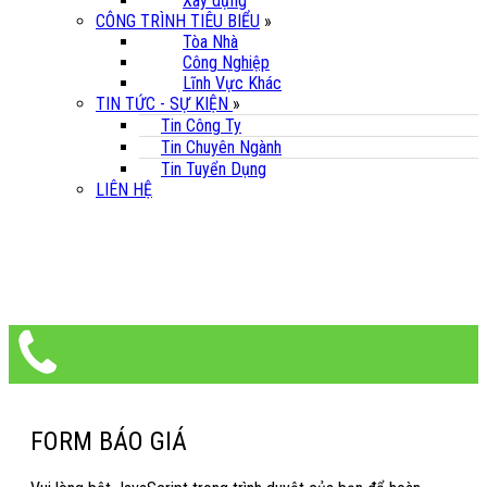
Xây dựng
CÔNG TRÌNH TIÊU BIỂU
»
Tòa Nhà
Công Nghiệp
Lĩnh Vực Khác
TIN TỨC - SỰ KIỆN
»
Tin Công Ty
Tin Chuyên Ngành
Tin Tuyển Dụng
LIÊN HỆ
FORM BÁO GIÁ