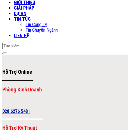
GIỚI THIỆU
GIẢI PHÁP
DỰ ÁN
TIN TỨC
Tin Công Ty
Tin Chuyên Ngành
LIÊN HỆ
Tìm
kiếm:
Hỗ Trợ Online
Phòng Kinh Doanh
028 6276 5481
Hỗ Trợ Kỹ Thuật