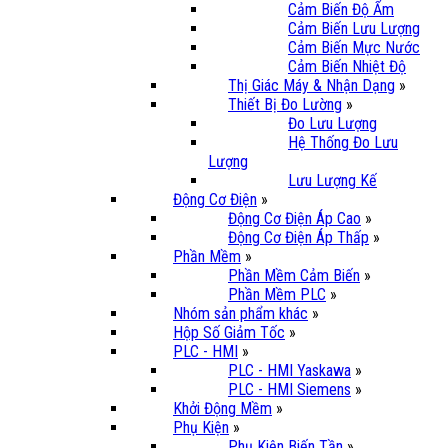
Cảm Biến Độ Ẩm
Cảm Biến Lưu Lượng
Cảm Biến Mực Nước
Cảm Biến Nhiệt Độ
Thị Giác Máy & Nhận Dạng
»
Thiết Bị Đo Lường
»
Đo Lưu Lượng
Hệ Thống Đo Lưu
Lượng
Lưu Lượng Kế
Động Cơ Điện
»
Động Cơ Điện Áp Cao
»
Động Cơ Điện Áp Thấp
»
Phần Mềm
»
Phần Mềm Cảm Biến
»
Phần Mềm PLC
»
Nhóm sản phẩm khác
»
Hộp Số Giảm Tốc
»
PLC - HMI
»
PLC - HMI Yaskawa
»
PLC - HMI Siemens
»
Khởi Động Mềm
»
Phụ Kiện
»
Phụ Kiện Biến Tần
»