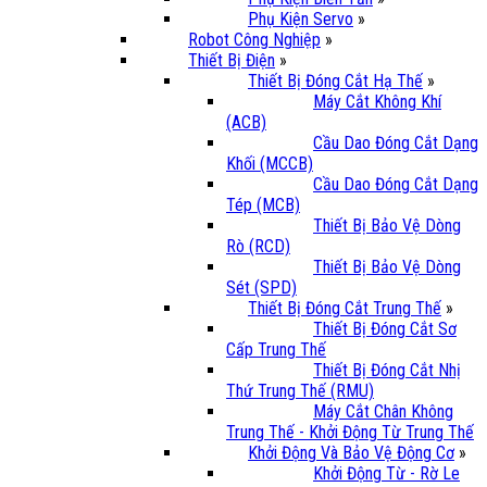
Phụ Kiện Servo
»
Robot Công Nghiệp
»
Thiết Bị Điện
»
Thiết Bị Đóng Cắt Hạ Thế
»
Máy Cắt Không Khí
(ACB)
Cầu Dao Đóng Cắt Dạng
Khối (MCCB)
Cầu Dao Đóng Cắt Dạng
Tép (MCB)
Thiết Bị Bảo Vệ Dòng
Rò (RCD)
Thiết Bị Bảo Vệ Dòng
Sét (SPD)
Thiết Bị Đóng Cắt Trung Thế
»
Thiết Bị Đóng Cắt Sơ
Cấp Trung Thế
Thiết Bị Đóng Cắt Nhị
Thứ Trung Thế (RMU)
Máy Cắt Chân Không
Trung Thế - Khởi Động Từ Trung Thế
Khởi Động Và Bảo Vệ Động Cơ
»
Khởi Động Từ - Rờ Le