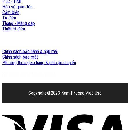
PLC - HMI
Hộp số giảm tốc
Cảm biến
Tủ điện
Thang - Máng cáp
Thiết bị điện
Chính sách Nam Phương Việt
Chính sách bảo hành & hậu mãi
Chính sách bảo mật
Phương thức giao hàng & phí vận chuyển
Kết nối Nam Phương Việt
Copyright ©2023 Nam Phuong Viet, Jsc