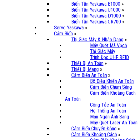
Biến Tần Yaskawa E1000
»
Biến Tần Yaskawa U1000
»
Biến Tần Yaskawa D1000
»
Biến Tần Yaskawa CR700
»
Servo Yaskawa
»
Cảm Biến
»
Thị Giác Máy & Nhận Dạng
»
Máy Quét Mã Vạch
Thị Giác Máy
Trình Đọc UHF RFID
Thiết Bị An Toàn
»
Thiết Bị Mạng
»
Cảm Biến An Toàn
»
Bộ Điều Khiển An Toàn
Cảm Biến Chùm Sáng
Cảm Biến Khoảng Cách
An Toàn
Công Tắc An Toàn
Hệ Thống An Toàn
Màn Ngăn Ánh Sáng
Máy Quét Laser An Toàn
Cảm Biến Chuyển Động
»
Cảm Biến Khoảng Cách
»