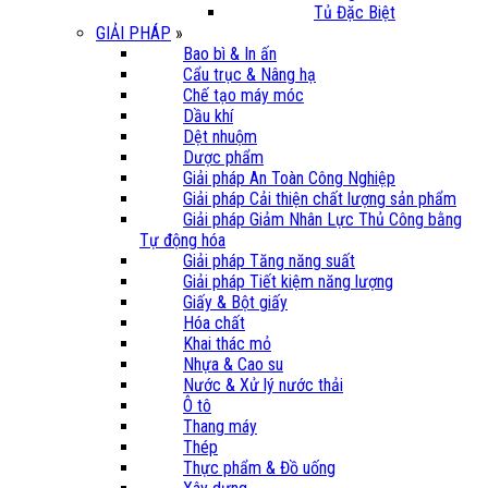
Tủ Đặc Biệt
GIẢI PHÁP
»
Bao bì & In ấn
Cẩu trục & Nâng hạ
Chế tạo máy móc
Dầu khí
Dệt nhuộm
Dược phẩm
Giải pháp An Toàn Công Nghiệp
Giải pháp Cải thiện chất lượng sản phẩm
Giải pháp Giảm Nhân Lực Thủ Công bằng
Tự động hóa
Giải pháp Tăng năng suất
Giải pháp Tiết kiệm năng lượng
Giấy & Bột giấy
Hóa chất
Khai thác mỏ
Nhựa & Cao su
Nước & Xử lý nước thải
Ô tô
Thang máy
Thép
Thực phẩm & Đồ uống