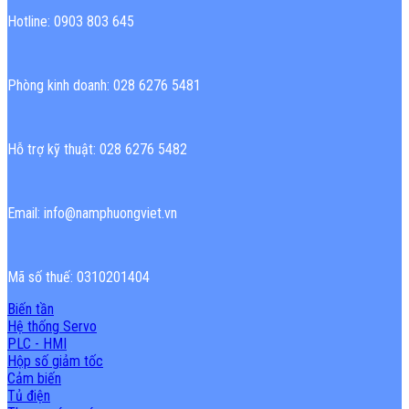
Hotline: 0903 803 645
Phòng kinh doanh: 028 6276 5481
Hỗ trợ kỹ thuật: 028 6276 5482
Email: info@namphuongviet.vn
Mã số thuế: 0310201404
Biến tần
Hệ thống Servo
PLC - HMI
Hộp số giảm tốc
Cảm biến
Tủ điện